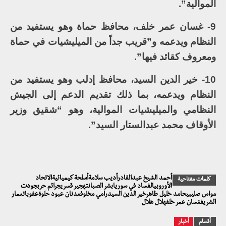
الموالية”.
9- غسان عمر خلف، محافظ حماة وهو يستفيد من
النظام ويدعمه و”قريب جداً من الميليشيات في حماة
ومعروف كقائد فيها”.
10- خير الدين السيد، محافظ إدلب وهو يستفيد من
النظام ويدعمه، بما ذلك تقديم الدعم إلى الجيش
النظامي والميليشيات الموالية، وهو “شقيق وزير
الأوقاف محمد عبدالستار السيد”.
أحمد الشيخ عبدالقادرأديب سلامةأسلحة كيميائيةالاتحاد
كلمات مفتاحية
الأوروبيالفساد في سوريابشر الصبانتهجير قسريجرائم حربجودت
مواس صليبيحامد خليل طاهرخير الدين السيدرامي مخلوفعدنان عبود حلوةعقوباتعمار
الشريفغسان عمر خلفهلال هلال
أقسام
أخبار