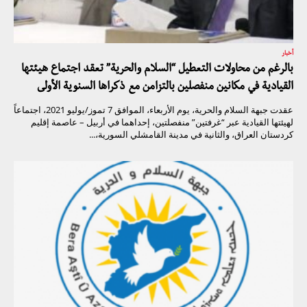
أخبار
بالرغم من محاولات التعطيل “السلام والحرية” تعقد اجتماع هيئتها
القيادية في مكانين منفصلين بالتزامن مع ذكراها السنوية الأولى
عقدت جبهة السلام والحرية، يوم الأربعاء، الموافق 7 تموز/يوليو 2021، اجتماعاً
لهيئتها القيادية عبر “غرفتين” منفصلتين، إحداهما في أربيل – عاصمة إقليم
كردستان العراق، والثانية في مدينة القامشلي السورية،...