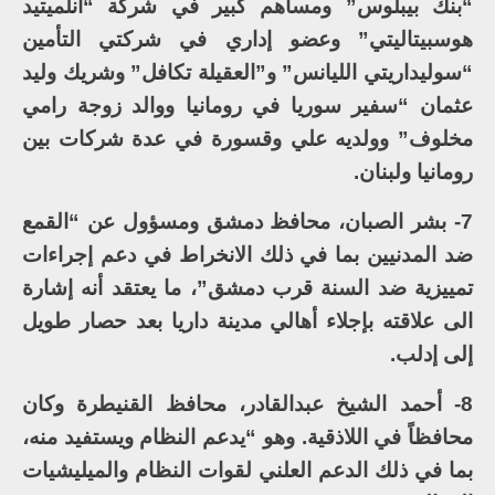
“بنك بيبلوس” ومساهم كبير في شركة “أنلميتيد
هوسبيتاليتي” وعضو إداري في شركتي التأمين
“سوليداريتي الليانس” و”العقيلة تكافل” وشريك وليد
عثمان “سفير سوريا في رومانيا ووالد زوجة رامي
مخلوف” وولديه علي وقسورة في عدة شركات بين
رومانيا ولبنان.
7- بشر الصبان، محافظ دمشق ومسؤول عن “القمع
ضد المدنيين بما في ذلك الانخراط في دعم إجراءات
تمييزية ضد السنة قرب دمشق”، ما يعتقد أنه إشارة
الى علاقته بإجلاء أهالي مدينة داريا بعد حصار طويل
إلى إدلب.
8- أحمد الشيخ عبدالقادر، محافظ القنيطرة وكان
محافظاً في اللاذقية. وهو “يدعم النظام ويستفيد منه،
بما في ذلك الدعم العلني لقوات النظام والميليشيات