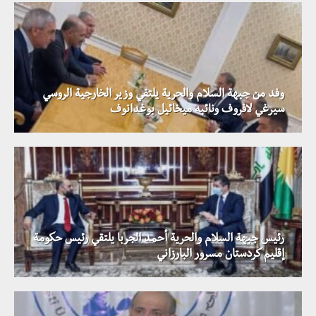
وفد من جبهة السلام والحرية يلتقي وزير الخارجية الروسي
سيرغي لافروف ونائبه ميخائيل بوغدانوف
رئيس جبهة السلام والحرية أحمد الجربا يلتقي رئيس حكومة
إقليم كردستان مسرور البارزاني