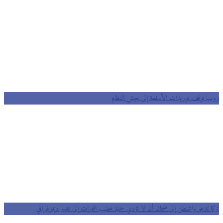
روسيا توقف توريدات الأسلحة إلى جيش النظام
تركيا تدعو واشنطن إلى ضمان أن لا تؤدي حملة غضب الفرات إلى تغيير ديموغرافي