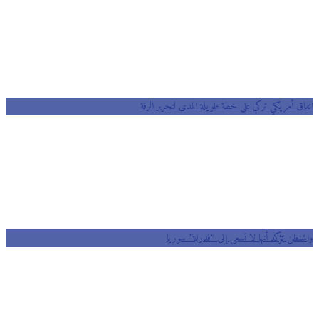
اتفاق أمريكي تركي على خطة طويلة المدى لتحرير الرقة
واشنطن تؤكد أنها لا تسعى إلى “فدرلة” سوريا