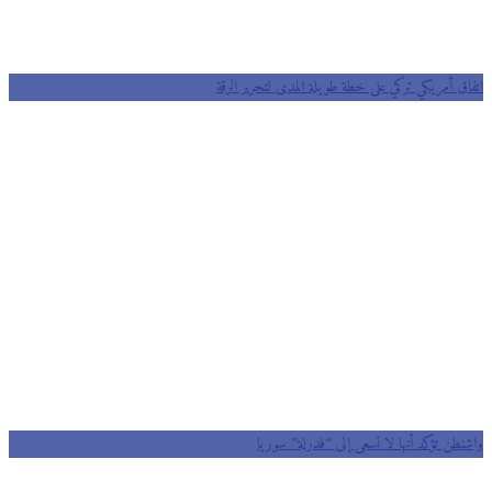
اتفاق أمريكي تركي على خطة طويلة المدى لتحرير الرقة
واشنطن تؤكد أنها لا تسعى إلى “فدرلة” سوريا