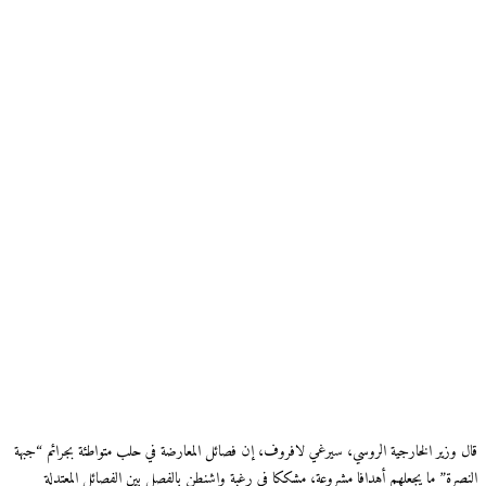
قال وزير الخارجية الروسي، سيرغي لافروف، إن فصائل المعارضة في حلب متواطئة بجرائم “جبهة
النصرة” ما يجعلهم أهدافا مشروعة، مشككا في رغبة واشنطن بالفصل بين الفصائل المعتدلة