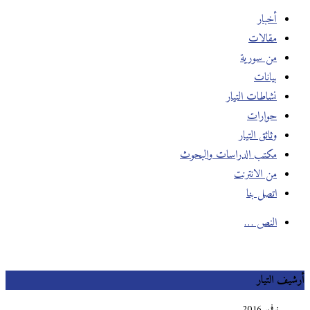
أخبار
مقالات
من سورية
بيانات
نشاطات التيار
حوارات
وثائق التيار
مكتب الدراسات والبحوث
من الانترنت
اتصل بنا
النص …
أرشيف التيار
نوفمبر 2016