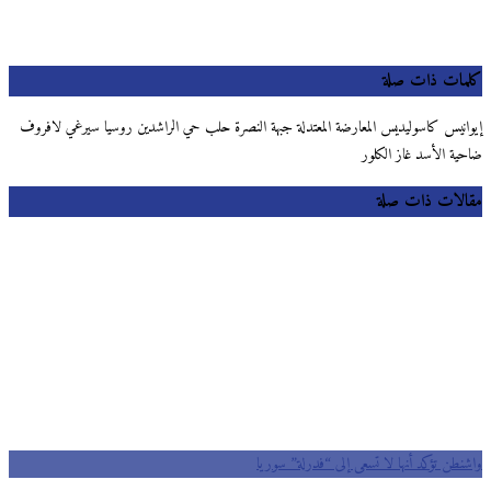
كلمات ذات صلة
إيوانيس كاسوليديس المعارضة المعتدلة جبهة النصرة حلب حي الراشدين روسيا سيرغي لافروف
ضاحية الأسد غاز الكلور
مقالات ذات صلة
واشنطن تؤكد أنها لا تسعى إلى “فدرلة” سوريا