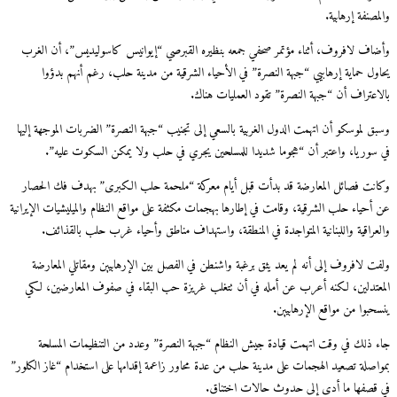
والمصنفة إرهابية.
وأضاف لافروف، أثناء مؤتمر صحفي جمعه بنظيره القبرصي “إيوانيس كاسوليديس”، أن الغرب
يحاول حماية إرهابيي “جبهة النصرة” في الأحياء الشرقية من مدينة حلب، رغم أنهم بدؤوا
بالاعتراف أن “جبهة النصرة” تقود العمليات هناك.
وسبق لموسكو أن اتهمت الدول الغربية بالسعي إلى تجنيب “جبهة النصرة” الضربات الموجهة إليها
في سوريا، واعتبر أن “هجوما شديدا للمسلحين يجري في حلب ولا يمكن السكوت عليه”.
وكانت فصائل المعارضة قد بدأت قبل أيام معركة “ملحمة حلب الكبرى” بهدف فك الحصار
عن أحياء حلب الشرقية، وقامت في إطارها بهجمات مكثفة على مواقع النظام والميليشيات الإيرانية
والعراقية واللبنانية المتواجدة في المنطقة، واستهداف مناطق وأحياء غرب حلب بالقذائف.
ولفت لافروف إلى أنه لم يعد يثق برغبة واشنطن في الفصل بين الإرهابيين ومقاتلي المعارضة
المعتدلين، لكنه أعرب عن أمله في أن تتغلب غريزة حب البقاء في صفوف المعارضين، لكي
ينسحبوا من مواقع الإرهابيين.
جاء ذلك في وقت اتهمت قيادة جيش النظام “جبهة النصرة” وعدد من التنظيمات المسلحة
بمواصلة تصعيد الهجمات على مدينة حلب من عدة محاور زاعمة إقدامها على استخدام “غاز الكلور”
في قصفها ما أدى إلى حدوث حالات اختناق.