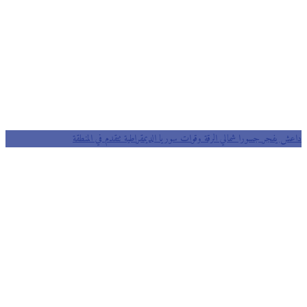
داعش يفجر جسورا شمالي الرقة وقوات سوريا الديمقراطية تتقدم في المنطقة