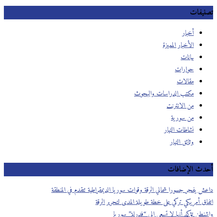
تصنيفات
أخبار
الأخبار المميزة
بيانات
حوارات
مقالات
مكتب الدراسات والبحوث
من الانترنت
من سورية
نشاطات التيار
وثائق التيار
أحدث الإضافات
داعش يفجر جسورا شمالي الرقة وقوات سوريا الديمقراطية تتقدم في المنطقة
اتفاق أمريكي تركي على خطة طويلة المدى لتحرير الرقة
واشنطن تؤكد أنها لا تسعى إلى “فدرلة” سوريا