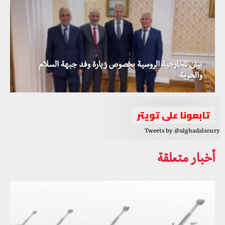
بيان للخارجية الروسية بخصوص زيارة وفد جبهة السلام
والحرية
تابعونا على تويتر
Tweets by @alghadalsoury
أخبار متعلقة