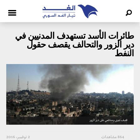
طائرات الأسد تستهدف المدنيين في
دير الزور والتحالف يقصف حقول
النفط
قصف جوي ومدفعي على دير الزور
864 مشاهدات
2 نوفمبر، 2016