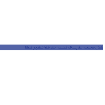
داعش يفجر جسورا شمالي الرقة وقوات سوريا الديمقراطية تتقدم في المنطقة