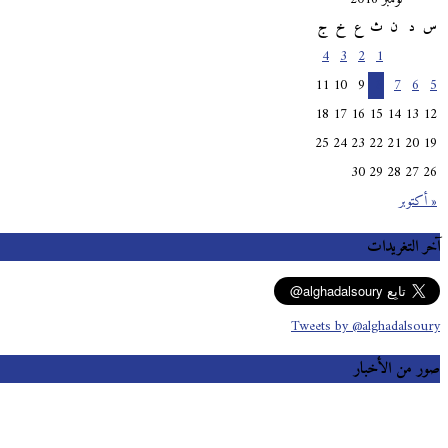
س
د
ن
ث
ع
خ
ج
4
3
2
1
11
10
9
8
7
6
5
18
17
16
15
14
13
12
25
24
23
22
21
20
19
30
29
28
27
26
« أكتوبر
آخر التغريدات
Tweets by @alghadalsoury
صور من الأخبار