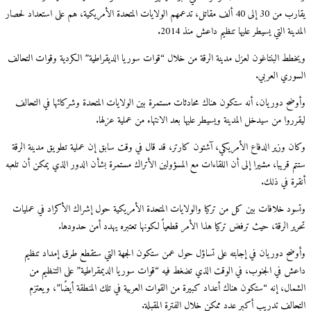
يقارب من 30 إلى 40 ألف مقاتل، تدعمهم الولايات المتحدة الأمريكية، هم على استعداد لحصار
المدينة التي يسيطر عليها تنظيم داعش منذ 2014.
ويخطط البنتاغون لعزل مدينة الرقة من خلال “قوات سوريا الديقراطية” الكردية وقوات التحالف
السوري العربي.
وأوضح دوريان، أنه ستكون هناك محادثات مستمرة بين الولايات المتحدة وشركائها في التحالف
ليقرروا من سيدخل المدينة ويسيطر عليها بعد الانتهاء من عملية عزلها.
وكان وزير الدفاع الأمريكي، آشتون كارتر، قد قال في وقت سابق إن عملية تطويق مدينة الرقة
ستتم قريبا، مشيرا إلى أن اللقاءات مع المسؤولين الأتراك مستمرة بشأن الدور الذي يمكن أن تلعبه
أنقرة في ذلك.
وتسود خلافات بين كل من تركيا والولايات المتحدة الأمريكية حول إشراك الأكراد في عمليات
تحرير الرقة، حيث ترفض تركيا هذا الأمر قطعياً لكونها تعتبره يهدد أمن حدودها.
وأوضح دوريان في إجابته على تساؤل حول عمن ستكون الجهة التي ستقطع طرق إمداد تنظيم
داعش في الجنوب، في الوقت الذي تضغط فيه “قوات سوريا الديمقراطية” على التنظيم من
الشمال، إنه “ستكون هناك أعداد كبيرة من القوات العربية في تلك المنطقة أيضًا”، ويعتزم
التحالف تدريب أكبر عدد ممكن خلال الفترة المقبلة.