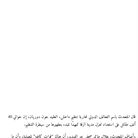
قال المتحدث باسم التحالف الدولي لمحاربة تنظيم داعش، العقيد جون دوريان، إن حوالي 40
ألف مقاتل على استعداد لعزل مدينة الرقة تمهيدًا للبدء بتطهيرها من سيطرة التنظيم.
وأضاف المتحدث، خلال مؤتمر صحفي عبر الفيديو، أن هناك “قوات كافيه” للعملية، وأن ما