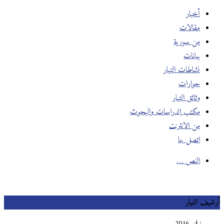
أخبار
مقالات
من سورية
بيانات
نشاطات التيار
حوارات
وثائق التيار
مكتب الدراسات والبحوث
من الانترنت
اتصل بنا
النص …
أرشيف التيار
نوفمبر 2016