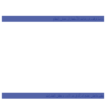
روسيا توقف توريدات الأسلحة إلى جيش النظام
تنظيم داعش يعدم امرأة في دير الزور ويعتقل العشرات