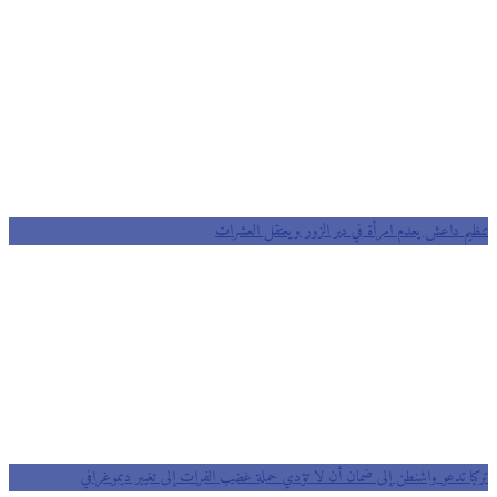
تنظيم داعش يعدم امرأة في دير الزور ويعتقل العشرات
تركيا تدعو واشنطن إلى ضمان أن لا تؤدي حملة غضب الفرات إلى تغيير ديموغرافي