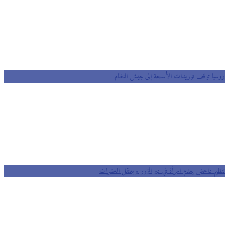
روسيا توقف توريدات الأسلحة إلى جيش النظام
تنظيم داعش يعدم امرأة في دير الزور ويعتقل العشرات