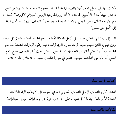
وكانت وزارتي الدفاع الأمريكية والبريطانية قد أعلنتا أن الهجوم لاستعادة مدينة الرقة من تنظيم
داعش سيبدأ خلال الأسابيع القادمة، إلا أن وزير الخارجية الروسي “سيرغي لافروف” كشف،
يوم الأربعاء الفائت، عن تأجيل الولايات المتحدة توجيه معارك التحالف الدولي نحو تحرير الرقة
إلى “أجل غير مسمى”.
يشار إلى أن تنظيم داعش يسيطر على كامل محافظة الرقة منذ عام 2014 باستثناء مدينتي تل أبيض
وعين عيسى، اللتين تسيطر عليهما قوات سوريا الديموقراطية، فيما وتقود الولايات المتحدة منذ عام
2014 حلفاً دولياً يضم أكثر من 60 دولة لمحاربة تنظيم داعش حيث أعلن التحالف مطلع العام
الحالي أن الأراضي الخاضعة لسيطرة التنظيم في سوريا تقلصت بنسبة 20% خلال عام 2015.
كلمات ذات صلة
آشتون كارتر التحالف الدولي التحالف السوري العربي الحرب على الإرهاب الرقة الولايات
المتحدة الأمريكية بريطانيا تركيا تنظيم داعش الإرهابي جون دوريان قوات سوريا الديمقراطية
مقالات ذات صلة