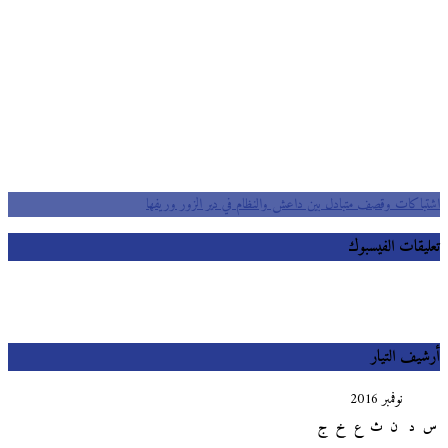
اشتباكات وقصف متبادل بين داعش والنظام في دير الزور وريفها
تعليقات الفيسبوك
أرشيف التيار
نوفمبر 2016
س
د
ن
ث
ع
خ
ج