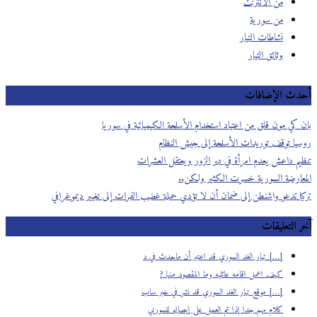
من الانترنت
من سورية
نشاطات التيار
وثائق التيار
أحدث الإضافات
بان كي مون قلق من اعتياد استخدام الأسلحة الكيميائية في سوريا
روسيا توقف توريدات الأسلحة إلى جيش النظام
تنظيم داعش يعدم امرأة في دير الزور ويعتقل العشرات
المعارضة السورية خسرت الكثير ولكن..
تركيا تدعو واشنطن إلى ضمان أن لا تؤدي حملة غضب الفرات إلى تغيير ديموغرافي
آخر التعليقات
[…] تيار الغد السوري قد اعتبر أن ماحدث في د
كيف اعمل اقامه عائليه وما المقصود منها ?
[…] موقع تيار الغد السوري قد نشر في خبر ساب
كلام مهم جدا إذا تم العمل على إيصاله للسوريي