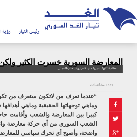
رئيس التيار
رؤية ال
المعارضة السورية خسرت الكثير ولكن.
مظاهرة الثورة السورية مدينة اعزاز ريف حلب الشمالي
1551 مشاهدات
“عندما تعرف من لاتكون ستعرف من تكون
وماهي توجهاتها الحقيقية وماهي أهدافها
كبيرا بين المعارضة والشعب وأقامت حاجز 
الشعب السوري من أي حركة معارضة واتهام
واضحة، وأصبح أي تحرك سياسي للمعارضة