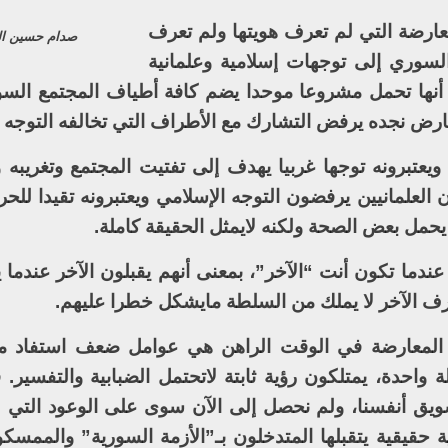
ارضة التي لم تعرف هويتها ولم تعرف
صدام حسين ال
سوري إلى توجهات إسلامية وعلمانية
ي أنها تحمل مشروعا موحدا يضم كافة أطياف المجتمع الس
ض نجده يرفض التشارك مع الأطراف التي تخالفه التوجه و
ويعتبرونه توجها غربيا يهدف إلى تفتيت المجتمع وتغريبه و
 العلمانيين يرفضون التوجه الإسلامي ويعتبرونه تقيدا للحر
حمل بعض الصحة ولكنه لايمثل الحقيقة كاملة.
عندما تكون أنت “الآخر”، بمعنى أنهم يقبلون الآخر عندما 
ف الآخر لا يملك من السلطة مايشكل خطرا عليهم.
ت المعارضة في الوقت الراهن هي عوامل ضعف استفاد من
احدة، يمتلكون رؤية ثابتة لاتحتمل الضبابية والتفسير. ف
ق أنفسنا، ولم نحصل إلى الآن سوى على الوعود التي ل
ة حقيقية يتقبلها المتدخلون بـ”الأزمة السورية” والممسك