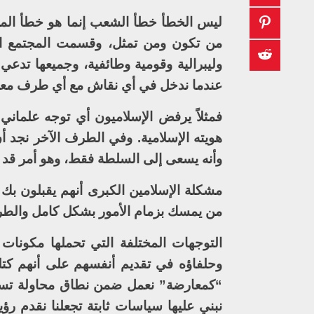
ليس الخطأ خطأ الشعب إنما هو خطأ المع
من تكون ومن تمثل، وقسمت المجتمع ال
وليبرالية وقومية وطائفية، وجميعها تدع
عندما ندخل في أي نقاش مع أي طرف معار
فمثلاً يرفض الإسلاميون أي توجه علماني 
هويته الإسلامية. وفي الطرف الآخر نجد أن
وأنه يسعى إلى السلطة فقط، وهو أمر قد ي
مشكلة الإسلامين الكبرى أنهم يقبلون بك 
من يمسك بزمام الأمور بشكل كامل والطر
التوجهات المختلفة التي تحملها مكونا
وحلفاؤه في تقديم أنفسهم على أنهم كتلة و
“كمعارضة” نعمل ضمن نطاق محاولة تسوي
نبني عليها سياسات ثابتة تجعلنا نقدم رؤي