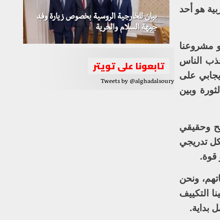
بية هو أحد
بيان للخارجية الروسية بخصوص زيارة وفد
جبهة السلام والحرية
 مشروعنا
جذب الناس
تابعونا على تويتر
يجابي على
Tweets by @alghadalsoury
ثورة وبين
يح وحقيقي
كل تدريجي
 قوة.
تهم، ونحن
ا التكييف
 بداية.