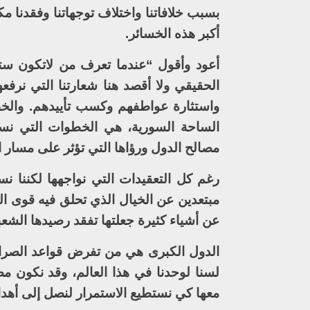
بسبب خلافاتنا واختلاف توجهاتنا وفقدنا مك
أكبر هذه الخسائر.
أعود وأقول “عندما تعرف من لاتكون س
الحقيقي ولا أقصد هنا شعارتنا التي نرف
واستثارة عواطفهم وكسب تأييدهم. والخطو
الساحة السورية، هي الخطوات التي نست
مصالح الدول ورؤاها التي تؤثر على مسار ال
رغم كل التعقيدات التي نواجهها لكننا 
مبتعدين عن الخيال الذي تحلق فيه قوى ا
عن أشياء كثيرة جعلتها تفقد رصيدها الشعبي
الدول الكبرى هي من تفرض قواعد الصراع
لسنا لوحدنا في هذا العالم، وقد نكون مض
معها كي نستطيع الاستمرار لنصل إلى أهدا