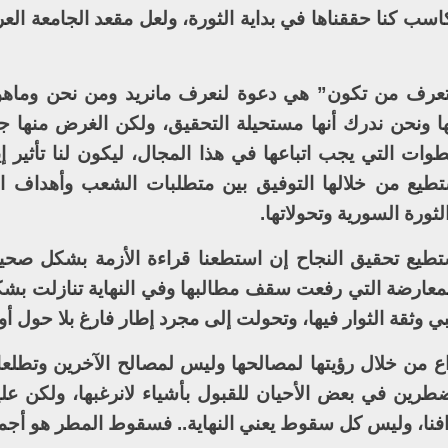
اسب كنا حققناها في بداية الثورة، ولعل مقعد الجامعة العر
تعرف من تكون” هي دعوة لنعرف مانريد ومن نحن وماهو
عها ونحن ندرك أنها مستحيلة التحقيق، ولكن الغرض منها 
ات التي يجب اتباعها في هذا المجال، ليكون لنا تأثير إ
طيع من خلالها التوفيق بين متطلبات الشعب وأهداف ال
ثورة السورية وتحولاتها.
نستطيع تحقيق النجاح إن استطعنا قراءة الأزمة بشكل صح
لمعارضة التي رفعت سقف مطالبها وفي النهاية تنازلت بش
 وثقة الثوار فيها، وتحولت إلى مجرد إطار فارغ بلا حول أو
 من خلال رؤيتها لمصالحها وليس لمصالح الآخرين وتطلعا
طرين في بعض الأحيان للقبول بأشياء لانرغبها، ولكن علين
فنا، وليس كل سقوط يعني النهاية.. فسقوط المطر هو أجمل