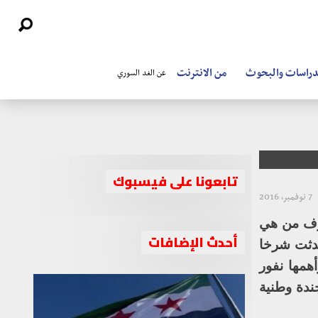
دراسات والبحوث
من الانترنت
عن الغد السوري
تابعونا على فيسبوك
7 نوفمبر، 2016
عرف من هي
أحدث الإضافات
حدثت شرخا
همها نفور
ندة وطنية