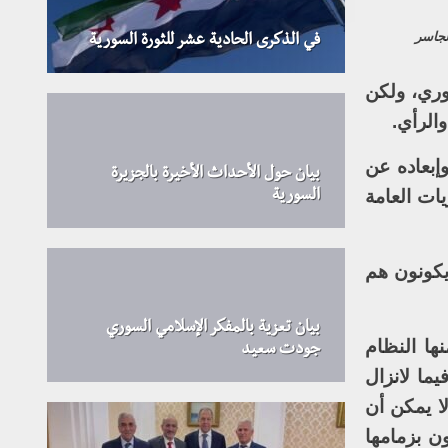
جاسر
في الذكرى الحادية عشر للثورة السورية
وري، ولكن
الرأي.
إبعاده عن
بيان حول الأحداث الأخيرة بالجزيرة
يات العامة
السورية
يكونون هم
بيان تعزية بالمفكر الإسلامي السوري
ها النظام
جودت سعيد
يما لانزال
ا يمكن أن
ون بزمامها