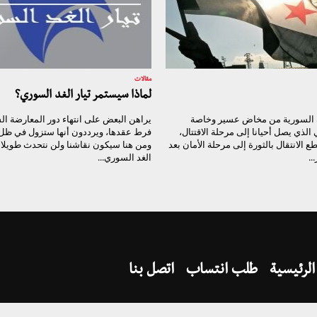
مقالات
لماذا سيستمر تيار الغد السوري؟
ة السورية من مخاض عسير وخاصة
يراهن البعض على انتهاء دور المعارضة ا
 الذي يصل أحيانا إلى مرحلة الاقتتال،
فرط عقدها، ويرددون أنها ستزول في ظل
طع الانتقال بالثورة إلى مرحلة الأمان بعد
ومن هنا سيكون نقاشنا ولن نتحدث طويلا ع
..
الغد السوري...
الرئيسية
طلب انتساب
اتصل بنا
تيار الغد السوري @ 2017