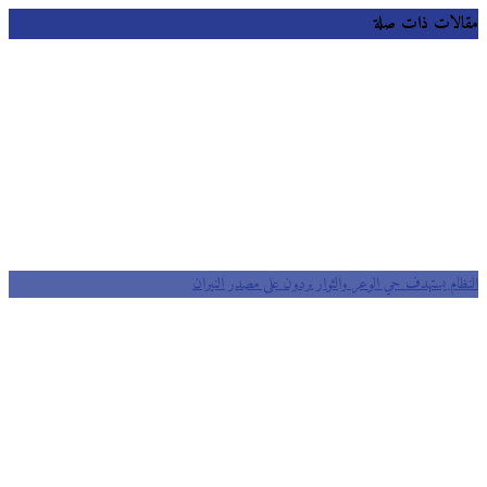
مقالات ذات صلة
النظام يستهدف حي الوعر والثوار يردون على مصدر النيران