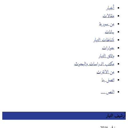
أخبار
مقالات
من سورية
بيانات
نشاطات التيار
حوارات
وثائق التيار
مكتب الدراسات والبحوث
من الانترنت
اتصل بنا
النص …
أرشيف التيار
نوفمبر 2016