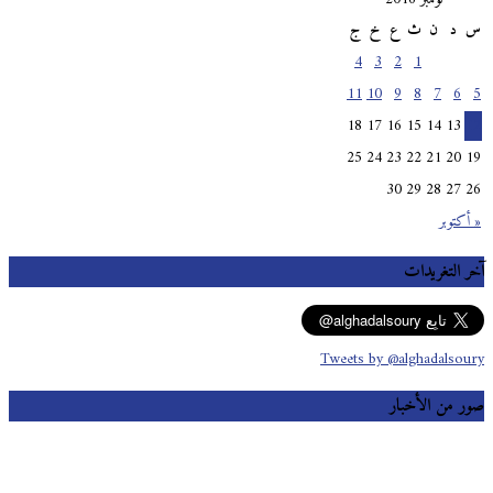
س
د
ن
ث
ع
خ
ج
4
3
2
1
11
10
9
8
7
6
5
18
17
16
15
14
13
12
25
24
23
22
21
20
19
30
29
28
27
26
« أكتوبر
آخر التغريدات
Tweets by @alghadalsoury
صور من الأخبار