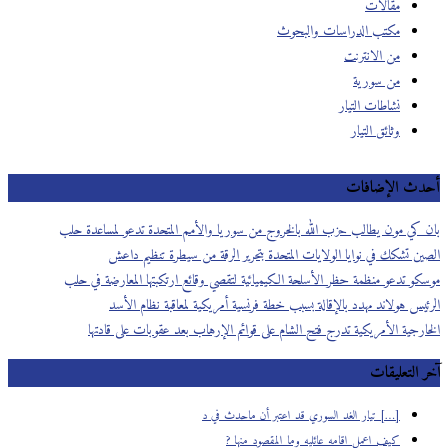
مقالات
مكتب الدراسات والبحوث
من الانترنت
من سورية
نشاطات التيار
وثائق التيار
أحدث الإضافات
بان كي مون يطالب حزب الله بالخروج من سوريا والأمم المتحدة تدعو لمساعدة حلب
الصين تشكك في نوايا الولايات المتحدة بتحرير الرقة من سيطرة تنظيم داعش
موسكو تدعو منظمة حظر الأسلحة الكيميائية لتقصي وقائع ارتكبتها المعارضة في حلب
الرئيس هولاند مهدد بالإقالة بسبب خطة فرنسية أمريكية لمعاقبة نظام الأسد
الخارجية الأمريكية تدرج فتح الشام على قوائم الإرهاب بعد عقوبات على قادتها
آخر التعليقات
[…] تيار الغد السوري قد اعتبر أن ماحدث في د
كيف اعمل اقامه عائليه وما المقصود منها ?