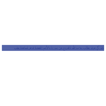
بان كي مون يطالب حزب الله بالخروج من سوريا والأمم المتحدة تدعو لمساعدة حلب