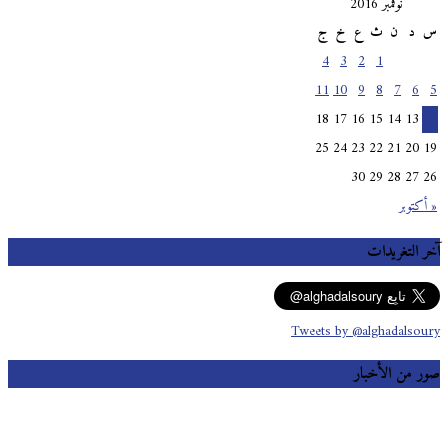
نوفمبر 2016
س
د
ن
ث
ع
خ
ج
4
3
2
1
11
10
9
8
7
6
5
18
17
16
15
14
13
12
25
24
23
22
21
20
19
30
29
28
27
26
« أكتوبر
آخر التغريدات
Tweets by @alghadalsoury
صور من الأخبار