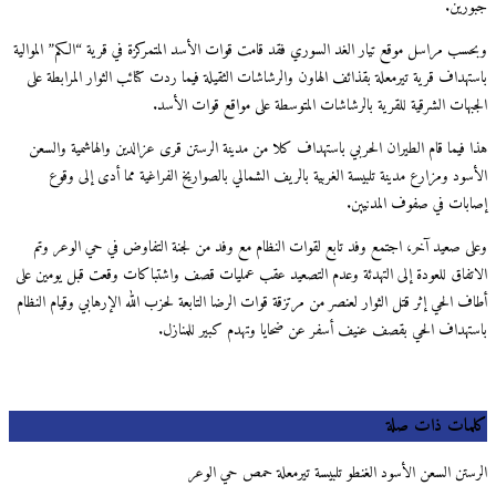
جبورين.
وبحسب مراسل موقع تيار الغد السوري فقد قامت قوات الأسد المتمركزة في قرية “الكم” الموالية
باستهداف قرية تيرمعلة بقذائف الهاون والرشاشات الثقيلة فيما ردت كتائب الثوار المرابطة على
الجبهات الشرقية للقرية بالرشاشات المتوسطة على مواقع قوات الأسد.
هذا فيما قام الطيران الحربي باستهداف كلا من مدينة الرستن قرى عزالدين والهاشمية والسعن
الأسود ومزارع مدينة تلبيسة الغربية بالريف الشمالي بالصواريخ الفراغية مما أدى إلى وقوع
إصابات في صفوف المدنيين.
وعلى صعيد آخر، اجتمع وفد تابع لقوات النظام مع وفد من لجنة التفاوض في حي الوعر وتم
الاتفاق للعودة إلى التهدئة وعدم التصعيد عقب عمليات قصف واشتباكات وقعت قبل يومين على
أطاف الحي إثر قتل الثوار لعنصر من مرتزقة قوات الرضا التابعة لحزب الله الإرهابي وقيام النظام
باستهداف الحي بقصف عنيف أسفر عن ضحايا وتهدم كبير للمنازل.
كلمات ذات صلة
الرستن السعن الأسود الغنطو تلبيسة تيرمعلة حمص حي الوعر