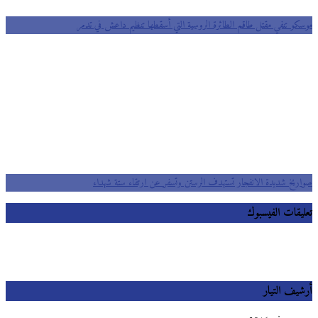
موسكو تنفي مقتل طاقم الطائرة الروسية التي أسقطها تنظيم داعش في تدمر
صواريخ شديدة الانفجار تستهدف الرستن وتسفر عن ارتقاء ستة شهداء
تعليقات الفيسبوك
أرشيف التيار