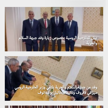
بيان للخارجية الروسية بخصوص زيارة وفد جبهة السلام
والحرية
وفد من جبهة السلام والحرية يلتقي وزير الخارجية الروسي
سيرغي لافروف ونائبه ميخائيل بوغدانوف