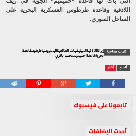
التي بات لها قاعدة “حميميم” الجوية في ريف
اللاذقية وقاعدة طرطوس العسكرية البحرية على
الساحل السوري.
إيراناللاذقيةالميليشيات الطائفيةاليمنروسياطرطوسقاعدة
كلمات مفتاحية
بحريةقاعدة حميميممحمد باقري
أقسام
أخبار
تابعونا على فيسبوك
أحدث الإضافات