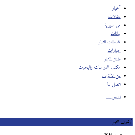
أخبار
مقالات
من سورية
بيانات
نشاطات التيار
حوارات
وثائق التيار
مكتب الدراسات والبحوث
من الانترنت
اتصل بنا
النص …
أرشيف التيار
ديسمبر 2016