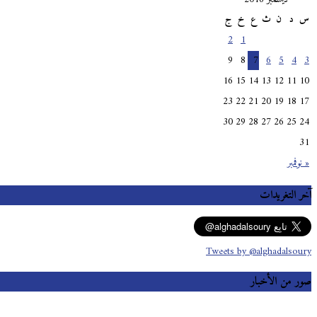
س
د
ن
ث
ع
خ
ج
2
1
9
8
7
6
5
4
3
16
15
14
13
12
11
10
23
22
21
20
19
18
17
30
29
28
27
26
25
24
31
« نوفمبر
آخر التغريدات
Tweets by @alghadalsoury
صور من الأخبار