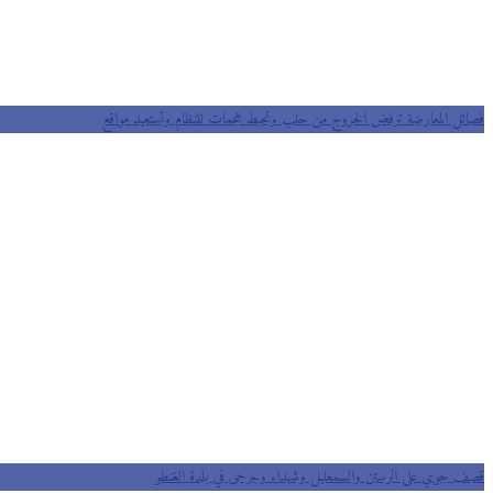
فصائل المعارضة ترفض الخروج من حلب وتحبط هجمات للنظام وتستعيد مواقع
قصف جوي على الرستن والسمعليل وشهداء وجرحى في بلدة الغنطو