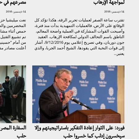
لمواجهة الإرهاب
مصرعهم في ح
14 ديسمبر، 2016
14 ديسمبر، 2016
تقترب ساعة الصفر لعمليات تحرير الرقة، هكذا تؤكد كل
نعت ميليشيا حزب
الوقائع على الأرض، فالعمليات التمهيدية بدأت منذ فترة،
المخضرمين وال
وأصبحت القوات المشاركة في العملية واضحة المعالم،
حمص أثناء مشارك
الناطق باسم التحالف الدولي لمكافحة الإرهاب. العقيد
تم تشييع القتيل 
جون دوربان، وفي تصريح إعلامي يوم 9/12/2016، أشار
من أمام “حسينية
إلى قوات النخبة التي يقودها، الشيخ أحمد الجربا، والذي
أعلنت مصادر مقر
يعتبر...
فورد: على الثوار إعادة التفكير باستراتيجيتهم وإلا
السفارة المصر
سيخسرون إدلب كما خسروا حلب
حلب