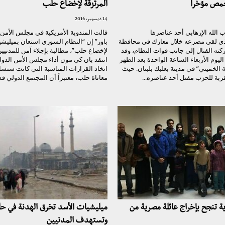
مص مؤخرا
المرتزقة لإخضاع حلب
14 ديسمبر، 2016
 الله الإرهابي أحد عناصرها
قالت المندوبة الأمريكية في مجلس الأمن 
ذي لقي مصرعه خلال معارك في محافظة
باور” إن “النظام السوري استعان بميليشي
ته القتال إلى جانب قوات النظام، وقد
لإخضاع حلب”، مطالبة بإجلاء آمن للمدنيي
اليوم الأربعاء الساعة الواحدة بعد الظهر
انتقد بان كي مون أداء مجلس الأمن الد
 الخميني” في مدينة بعلبك بلبنان. حيث
اتخاذ القرارات المناسبة التي كانت ستس
بة للحزب مقتل أحد عناصره...
معاناة حلب، معتبراً أن المجتمع الدولي قد.
ية تنجح بإخراج عائلة مصرية من
ميليشيات الأسد تخرق الهدنة في ح
وتستهدف المدنيين