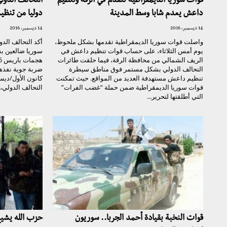
قوات سوريا الديمقراطية تتقدم في الرقة وتنظيم
التحالف الدول
داعش يعدم شابا وسط المدينة
دوليا من تنظي
14 ديسمبر، 2016
14 ديسمبر، 2016
واصلت قوات سوريا الديمقراطية تقدمها بشكل ملحوظ،
أكد التحالف الد
يوم أمس الثلاثاء، على حساب قوات تنظيم داعش في
سوريا ضالعين بش
الريف الشمالي من محافظة الرقة، فيما حلقت طائرات
التحالف الدولي بشكل مستمر فوق مناطق سيطرة
ضربة جوية نفذها
تنظيم داعش مستهدفة العديد من المواقع. حيث تمكنت
كانون الأول/ديس
قوات سوريا الديمقراطية ضمن حملة “غضب الفرات”
التحالف الدولي، 
التي أطلقتها لتحرير...
قوات النخبة بقيادة أحمد الجربا.. سوريون
حزب الله يشيع