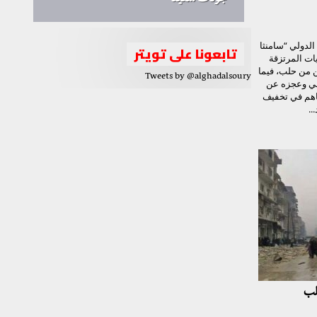
جودت سعيد
الدولي “سامنثا
تابعونا على تويتر
ات المرتزقة
ن من حلب، فيما
Tweets by @alghadalsoury
ولي وعجزه عن
اهم في تخفيف
..
لب