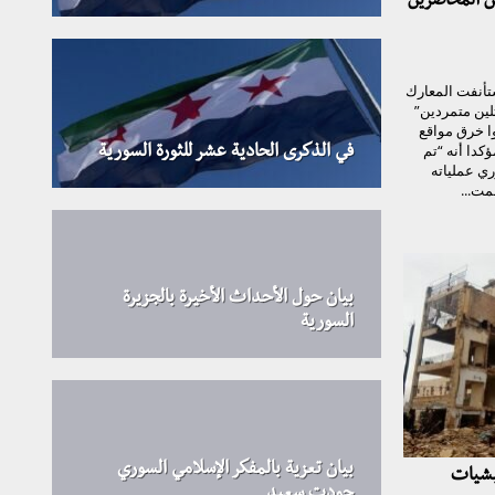
ن المحاصرين
تأنفت المعارك
لين متمردين”
وا خرق مواقع
دا أنه “تم
في الذكرى الحادية عشر للثورة السورية
ي عملياته
مت...
بيان حول الأحداث الأخيرة بالجزيرة
السورية
بيان تعزية بالمفكر الإسلامي السوري
ليشيات