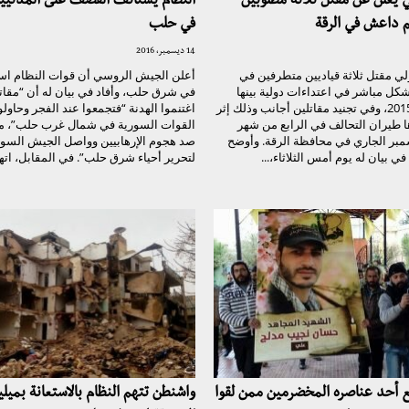
ي يعلن عن مقتل ثلاثة مطلوبين
النظام يستأنف القصف على المدنيي
م داعش في الرقة
في حلب
14 ديسمبر، 2016
ولي مقتل ثلاثة قياديين متطرفين في
أعلن الجيش الروسي أن قوات النظام اس
كل مباشر في اعتداءات دولية بينها
في شرق حلب، وأفاد في بيان له أن “مقات
هجمات باريس 2015، وفي تجنيد مقاتلين أجانب وذلك إثر
اغتنموا الهدنة “فتجمعوا عند الفجر وحاول
 طيران التحالف في الرابع من شهر
القوات السورية في شمال غرب حلب”، مؤك
مبر الجاري في محافظة الرقة. وأوضح
صد هجوم الإرهابيين وواصل الجيش السور
في بيان له يوم أمس الثلاثاء،...
لتحرير أحياء شرق حلب”. في المقابل، اته
 أحد عناصره المخضرمين ممن لقوا
واشنطن تتهم النظام بالاستعانة بمي