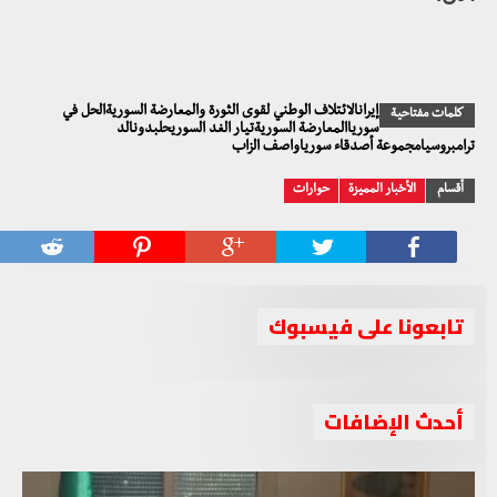
إيرانالائتلاف الوطني لقوى الثورة والمعارضة السوريةالحل في
كلمات مفتاحية
سورياالمعارضة السوريةتيار الغد السوريحلبدونالد
ترامبروسيامجموعة أصدقاء سورياواصف الزاب
أقسام
الأخبار المميزة
حوارات
تابعونا على فيسبوك
أحدث الإضافات