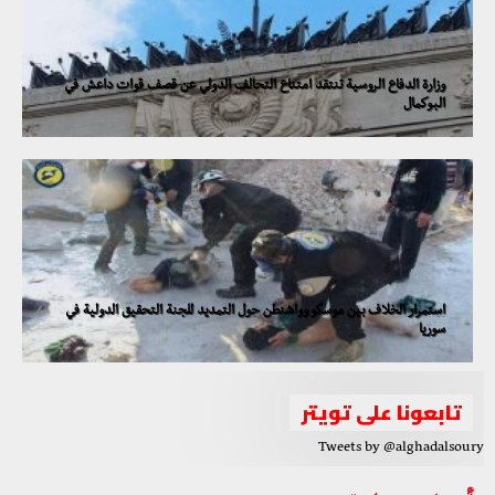
وزارة الدفاع الروسية تنتقد امتناع التحالف الدولي عن قصف قوات داعش في
البوكمال
استمرار الخلاف بين موسكو وواشنطن حول التمديد للجنة التحقيق الدولية في
سوريا
تابعونا على تويتر
Tweets by @alghadalsoury