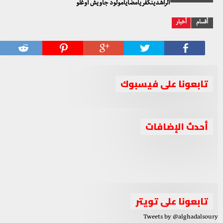
الراشدينكفريامضايامولود جاويش أوغلو
أقسام
أخبار
تابعونا على فيسبوك
“السلام والحرية” تلتقي “هيئة التنسيق” لمناقشة تطورات
أحدث الإضافات
جبهة السلام والحرية تستنكر زج شعارها في أخبار تتعلق
الوضع السوري وتقديم الحلول
جبهة السلام والحرية تدين استهداف حزب العمال
بإطارات سياسية ليست لها
جبهة السلام والحرية تعقد اجتماعا برئاسة الشيخ أحمد الجربا
الكوردستاني لقوات البيشمركة بإقليم كوردستان
لمناقشة عدة ملفات مهمة
تابعونا على تويتر
Tweets by @alghadalsoury