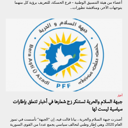
أعضاء من هيئة التنسيق الوطنية – فرع الحسكة، للتعريف برؤية كل منهما
بتوجهات الآخر، ومناقشة تطورات...
أخبار
جبهة السلام والحرية تستنكر زج شعارها في أخبار تتعلق بإطارات
سياسية ليست لها
أصدرت جبهة السلام والحرية ، بيانا قالت فيه، إن “الجبهة” تأسست في تموز
العام 2020، وهي إطار وطني لتحالف سياسي يجمع عددا من القوى السورية