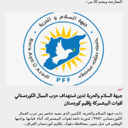
المعارضة ويضم كلاً من:...
أخبار
جبهة السلام والحرية تدين استهداف حزب العمال الكوردستاني
لقوات البيشمركة بإقليم كوردستان
دانت جبهة السلام والحرية، الكمين الذي نصبه عناصر من حزب العمال
الكوردستاني “PKK”، لدورية تابعة لقوات البيشمركة، أثناء قيامها بواجبها
الوطني في جبل متين، بمحافظة دهوك، بإقليم كوردستان العراق،...