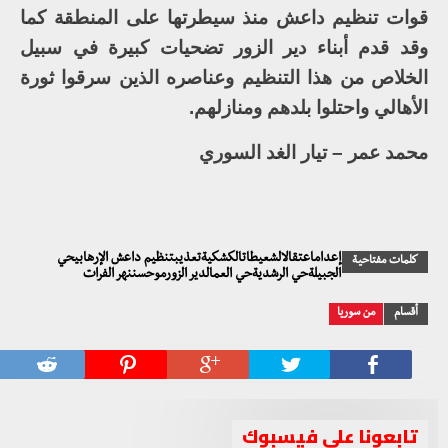
قوات تنظيم داعش منذ سيطرتها على المنطقة كما
وقد قدم أبناء دير الزور تضحيات كبيرة في سبيل
الخلاص من هذا التنظيم وعناصره الذين سرقوا ثورة
الأهالي واحتلوا بلدهم ومنازلهم.
محمد عمر – تيار الغد السوري
إعداماعتقالالشعيطاتالكشكيةتعذيبتنظيم داعش الإرهابيحي
كلمات مفتاحية
الجبيلةحي الرشديةحي العمالدير الزورموحسننهر الفرات
أقسام
من سوريا
تابعونا على فيسبوك