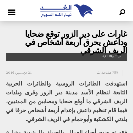
غارات على دير الزور توقع ضحايا
وداعش يحرق أربعة أشخاص في
الريف الشرقي
دير الزور الكشكية
785 مشاهدات
21 ديسمبر، 2016
استهدفت الطائرات الروسية والطائرات الحربية
التابعة لنظام الأسد مدينة دير الزور وقرى وبلدات
الريف الشرقي ما أوقع ضحايا ومصابين من المدنيين،
فيما قام تنظيم داعش بإعدام أربعة أشخاص حرقا في
بلدتي الكشكية وأبوحمام في الريف الشرقي.
فقد تعرضت أحياء العمال والجبيلة والرشدية وشارع