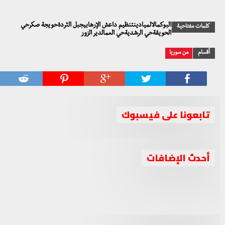
البوكمالالميادينتنظيم داعش الإرهابيجبل الثردةحويجة صكرحي
كلمات مفتاحية
الحويقةحي الرشديةحي العمالدير الزور
أقسام
من سوريا
تابعونا على فيسبوك
“السلام والحرية” تلتقي “هيئة التنسيق” لمناقشة تطورات
أحدث الإضافات
جبهة السلام والحرية تستنكر زج شعارها في أخبار تتعلق
الوضع السوري وتقديم الحلول
جبهة السلام والحرية تدين استهداف حزب العمال
بإطارات سياسية ليست لها
جبهة السلام والحرية تعقد اجتماعا برئاسة الشيخ أحمد الجربا
الكوردستاني لقوات البيشمركة بإقليم كوردستان
لمناقشة عدة ملفات مهمة