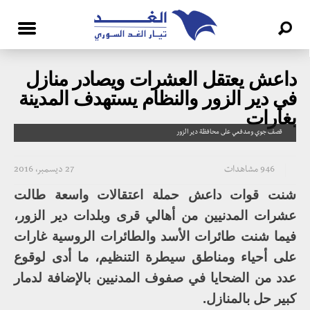
داعش يعتقل العشرات ويصادر منازل
في دير الزور والنظام يستهدف المدينة
بغارات
قصف جوي ومدفعي على محافظة دير الزور
946 مشاهدات
27 ديسمبر، 2016
شنت قوات داعش حملة اعتقالات واسعة طالت
عشرات المدنيين من أهالي قرى وبلدات دير الزور،
فيما شنت طائرات الأسد والطائرات الروسية غارات
على أحياء ومناطق سيطرة التنظيم، ما أدى لوقوع
عدد من الضحايا في صفوف المدنيين بالإضافة لدمار
كبير حل بالمنازل.