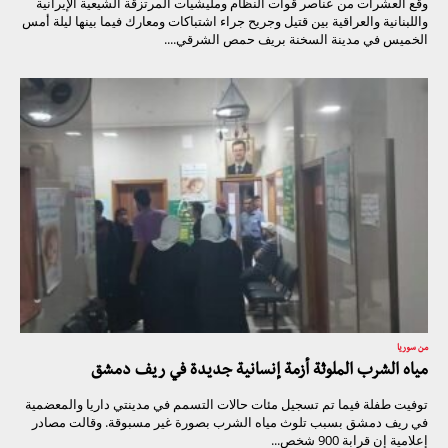
وقع العشرات من عناصر قوات النظام ومليشيات المرتزقة الشيعية الإيرانية
واللبنانية والعراقية بين قتيل وجريح جراء اشتباكات ومعارك فيما بينها ليلة أمس
الخميس في مدينة السخنة بريف حمص الشرقي....
من سوريا
مياه الشرب الملوثة أزمة إنسانية جديدة في ريف دمشق
توفيت طفلة فيما تم تسجيل مئات حالات التسمم في مدينتي داريا والمعضمية
في ريف دمشق بسبب تلوث مياه الشرب بصورة غير مسبوقة. وقالت مصادر
إعلامية إن قرابة 900 شخص...