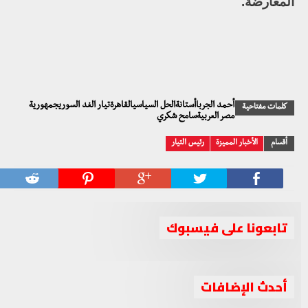
المعارضة.
أحمد الجرباأستانةالحل السياسيالقاهرةتيار الغد السوريجمهورية
كلمات مفتاحية
مصر العربيةسامح شكري
أقسام
الأخبار المميزة
رئيس التيار
تابعونا على فيسبوك
أحدث الإضافات
اهتمام إعلامي كبير بإنجاز اتفاق الهدنة في الغوطة الشرقية