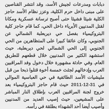
دبابات ومدرعات لجيش الأسد، وقد انتشر القناصين
على مبنى داخل حرم الكلية، وعزز نظام الأسد حاجز
الكلية شيئا فشيئا حتى أصبح ترسانة عسكرية ومكانا
لقتل المدنيين الأبرياء داخل الحي، كما قام حاجز كلية
البتروكيمياء بفصل حي ديربعلبة الشمالي عن
الجنوبي، وكان عائقا كبيرا على المتظاهرين من الحي
الجنوبي إلى الحي الشمالي لحي ديربعلبة، حيث
استشهد الكثير من المدنيين خلال قطعهم للطريق
العام. وفي حادثة مشهورة خلال دخول وفد المراقبين
العرب وإدخالهم لجثث خمسة أخوة قتلوا ذبحا من قبل
مليشيات الأسد الطائفية في حي العباسية الموالي
في 31-12-2011 حيث قام حاجز البتروكيمياء بعد
خروج لجنة المراقبين العرب بإطلاق النار المباشر
على المشيعين، حيث إصيب العديد من المدنيين
وأصيب أيضا أحد الشهداء بطلقة في رأسه.