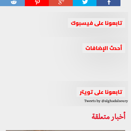
تابعونا على فيسبوك
أحدث الإضافات
جبهة السلام والحرية تلتقي مسؤول الملف السوري في
الواقع السوري بين الإحباط والتحدي والدور الثلاثي العربي
جبهة السلام والحرية تلتقي بممثلين عن الخارجية الكندية
الخارجية اليابانية
جبهة السلام والحرية تعقد اجتماعا موسعا برئاسة الشيخ أحمد
لبحث تطورات الأوضاع في سوريا
الجربا
تابعونا على تويتر
Tweets by @alghadalsoury
أخبار متعلقة