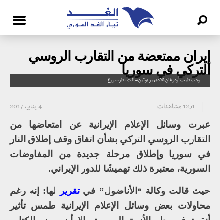
إيران ممتعضة من التقارب الروسي
التركي في سوريا
رجب طيب أردوغان فلاديمير بوتين سانت بطرسبورغ
1251 مشاهدات
4 يناير، 2017
عبرت وسائل الإعلام الإيرانية عن امتعاضها من
التقارب الروسي التركي بشأن اتفاق وقف إطلاق النار
في سوريا وإطلاق مرحلة جديدة من المفاوضات
السورية، معتبرة ذلك تهميشًا للدور الإيراني.
حيث قالت وكالة “الأناضول” في
تقرير
لها: إنه رغم
محاولات بعض وسائل الإعلام الإيرانية طمس تأثير