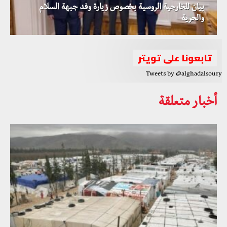
بيان للخارجية الروسية بخصوص زيارة وفد جبهة السلام
والحرية
تابعونا على تويتر
Tweets by @alghadalsoury
أخبار متعلقة