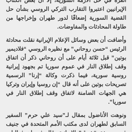
أنقرة في حل الأزمة السورية، إلا أن بعض الكتاب
الإيرانيين اعتبروا التقارب التركي الروسي بشأن حل
القضية السورية إضعافًا لدور طهران وإخراجها من
طاولة المحادثات والمفاوضات.
وأضافت أن بعض وسائل الإعلام الإيرانية نقلت محادثة
الرئيس “حسن روحاني” مع نظيره الروسي “فلاديمير
بوتين” قبل ثلاثة أيام على أن روحاني ذكر أن اتفاق
وقف إطلاق النار في عموم سوريا تم بجهود إيرانية
روسية سورية، فيما ذكرت وكالة “إرنا” الرسمية
تصريحات بوتين على أنه قال “إن روسيا وإيران وتركيا
هي الجهات الضامنة لاتفاق وقف إطلاق النار في
سوريا”.
ونوهت الأناضول بمقال لـ”سيد علي حرم” السفير
السابق لطهران لدى مكتب الأمم المتحدة في جنيف