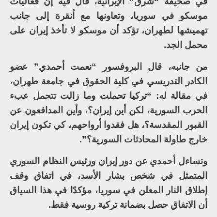
في صحيفة “شرق” الإيرانية، قال فيه إن فعاليات
موسكو في سوريا، وتعاونها مع أنقرة إلى جانب
تهميشها لطهران، تؤكد أن موسكو لا تأخذ إيران على
محمل الجد.
من جانبه، قال البروفسور “نعمت أحمدي” عضو
الكادر التدريسي في كلية الحقوق في جامعة طهران،
في مقالة له: “تركيا تحملت وما زالت تتحمل عبء
الحرب السورية، لكن أين إيران؟، وأين المدافعون عن
القبور المقدسة؟، هل فقدوا أرواحهم، كي تكون إيران
خارج طاولة المحادثات السورية؟”.
وتساءل أحمدي عن دور إيران ورئيس النظام السوري
المتمثل في شخص بشار الأسد، في اتفاق وقف
إطلاق النار المعلن في سوريا، مؤكدًا في هذا السياق
أن الاتفاق حصل بضمانة تركية روسية فقط.