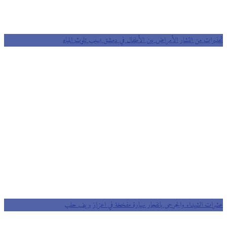
تحذيرات من انتشار الأمراض بين الأطفال في دمشق بسبب تلوث المياه
عشرات الشهداء والجرحى بانفجار سيارة مفخخة في اعزاز بريف حلب