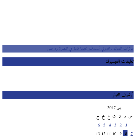
طائرات التحالف الدولي تستهدف مجددا قادة في النصرة وداعش
تعليقات الفيسبوك
أرشيف التيار
يناير 2017
س
د
ن
ث
ع
خ
ج
6
5
4
3
2
1
13
12
11
10
9
8
7