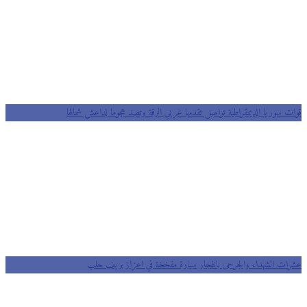
قوات سوريا الديمقراطية تواصل تقدمها غربي الرقة وتصد هجوما لداعش شمالها
عشرات الشهداء والجرحى بانفجار سيارة مفخخة في اعزاز بريف حلب