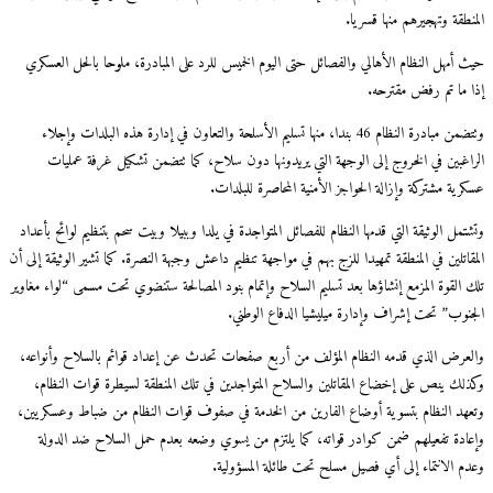
المنطقة وتهجيرهم منها قسريا.
حيث أمهل النظام الأهالي والفصائل حتى اليوم الخميس للرد على المبادرة، ملوحا بالحل العسكري
إذا ما تم رفض مقترحه.
وتتضمن مبادرة النظام 46 بندا، منها تسليم الأسلحة والتعاون في إدارة هذه البلدات وإجلاء
الراغبين في الخروج إلى الوجهة التي يريدونها دون سلاح، كما تتضمن تشكيل غرفة عمليات
عسكرية مشتركة وإزالة الحواجز الأمنية المحاصرة للبلدات.
وتشتمل الوثيقة التي قدمها النظام للفصائل المتواجدة في يلدا وببيلا وبيت سحم بتنظيم لوائح بأعداد
المقاتلين في المنطقة تمهيدا للزج بهم في مواجهة تنظيم داعش وجبهة النصرة. كما تشير الوثيقة إلى أن
تلك القوة المزمع إنشاؤها بعد تسليم السلاح وإتمام بنود المصالحة ستنضوي تحت مسمى “لواء مغاوير
الجنوب” تحت إشراف وإدارة ميليشيا الدفاع الوطني.
والعرض الذي قدمه النظام المؤلف من أربع صفحات تحدث عن إعداد قوائم بالسلاح وأنواعه،
وكذلك ينص على إخضاع المقاتلين والسلاح المتواجدين في تلك المنطقة لسيطرة قوات النظام،
وتعهد النظام بتسوية أوضاع الفارين من الخدمة في صفوف قوات النظام من ضباط وعسكريين،
وإعادة تفعيلهم ضمن كوادر قواته، كما يلتزم من يسوي وضعه بعدم حمل السلاح ضد الدولة
وعدم الانتماء إلى أي فصيل مسلح تحت طائلة المسؤولية.