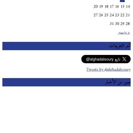
20
19
18
17
16
15
14
27
26
25
24
23
22
21
31
30
29
28
« ديسمبر
آخر التغريدات
Tweets by @alghadalsoury
صور من الأخبار