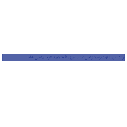
قوات سوريا الديمقراطية تواصل تقدمها غربي الرقة وتصد هجوما لداعش شمالها