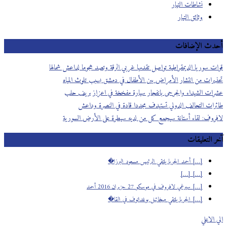
نشاطات التيار
وثائق التيار
أحدث الإضافات
قوات سوريا الديمقراطية تواصل تقدمها غربي الرقة وتصد هجوما لداعش شمالها
تحذيرات من انتشار الأمراض بين الأطفال في دمشق بسبب تلوث المياه
عشرات الشهداء والجرحى بانفجار سيارة مفخخة في اعزاز بريف حلب
طائرات التحالف الدولي تستهدف مجددا قادة في النصرة وداعش
لافروف: لقاء أستانة سيجمع كل من لديه سيطرة على الأرض السورية
آخر التعليقات
[…] أحمد الجربا يلتقي الرئيس مسعود البرزا�
[…] […]
[…] سيرغي لافروف في موسكو 27 حزيران 2016 أحمد
[…] الجربا يلتقي ميخائيل بوغدانوف في القا�
الي الاعلي