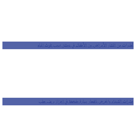
تحذيرات من انتشار الأمراض بين الأطفال في دمشق بسبب تلوث المياه
عشرات الشهداء والجرحى بانفجار سيارة مفخخة في اعزاز بريف حلب