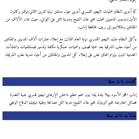
كما أجرى النظام عمليات التهجير القسري أخرى حول دمشق نهاية تشرين الثاني/نوفمبر وكانون
الأول/ديسمبر الماضيين شملت مخيم خان الشيح ومدينة التل على التوالي، حيث غادر الآلاف من
المقاتلين وعائلاتهم إلى ريف محافظة إدلب.
وأكمل النظام مشهد التهجير القسري نهاية العام الفائت مع إجلاء عشرات آلاف المدنيين والمقاتلين
من أحياء حلب الشرقية بعد حملة قصف وعمليات عسكرية مكثفة وتدمير للمستشفيات والمنشآت
الخدمية انتهت بإبرام اتفاق نص على إجلاء كل المدنيين والمقاتلين من أحياء مدينة حلب الشرقية.
كلمات ذات صلة
إدلب الحجر الأسود ببيلا بلدة يلدا بيت سحم تنظيم داعش الإرهابي تهجير قسري جبهة النصرة
فصائل المعارضة مخيم اليرموك مخيم خان الشيح مدينة التل مصالحة وطنية ميليشيا الدفاع الوطني
مقالات ذات صلة