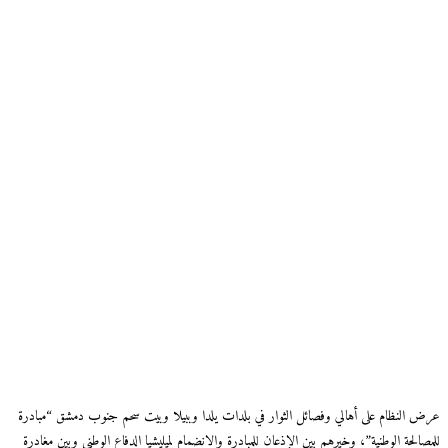
عرض النظام على أهالي وفصائل الثوار في بلدات يلدا وببيلا وبيت سحم جنوب دمشق “مبادرة
للمصالحة الوطنية”، وخيرهم بين الإذعان للمبادرة والانضمام لميليشيا الدفاع الوطني وبين مغادرة