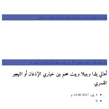
طائرات التحالف الدولي تستهدف مجددا قادة في النصرة وداعش
لافروف: لقاء أستانة سيجمع كل من لديه سيطرة على الأرض السورية
أهالي يلدا وببيلا وبيت سحم بين خياري الإذعان أو التهجير
القسري
5 يناير، 2017 12:00 م
0