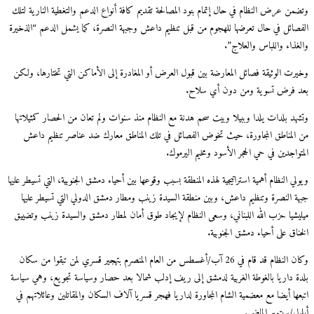
وتضمن عرض النظام في حال إتمام بنود المصالحة تقديم كافة أنواع الدعم والتغطية النارية لتلك
الفصائل في حال تعرضها للهجوم من قبل تنظيم داعش وجبهة النصرة، كما يشمل الدعم “الذخيرة
والغذاء واللباس والعلاج”.
وخيرت الوثيقة فصائل المعارضة بين قبول العرض أو المغادرة إلى الأماكن التي تختارها، ولكن
بعد فرض تسوية ومن دون أي سلاح.
وتشهد بلدات يلدا وببيلا وبيت سحم هدنة مع النظام منذ سنوات ولم تعان من الحصار كمثيلاتها
من المناطق المجاورة، حيث تخوض الفصائل في تلك المناطق معارك ضد عناصر تنظيم داعش
المتواجدين في حي الحجر الأسود ومخيم اليرموك.
ويولي النظام أهمية استراتيجية لهذه المنطقة بسبب وقوعها بين أحياء دمشق الجنوبية، التي تسيطر عليها
جبهة النصرة وتنظيم داعش، وبين منطقة السيدة زينب ومطار دمشق الدولي التي تسيطر عليها
ميليشيا حزب الله اللبناني، وسعى النظام لإيجاد طوق أمان لمطار دمشق والسيدة زينب وتضييق
الخناق على أحياء دمشق الجنوبية.
وكان النظام قد قام في 26 آب/أغسطس من العام المنصرم بتهجير قسري لمن تبقوا من سكان
بلدة داريا بالغوطة الغربية لدمشق إلى ريف إدلب شمالا بعد حصار وسياسة تجويع، وهي سياسة
اتبعها أيضا مع معضمية الشام المجاورة لداريا فهجر قسريا آلاف السكان والمقاتلين وعائلاتهم في
أيلول/سبتمبر الماضي.