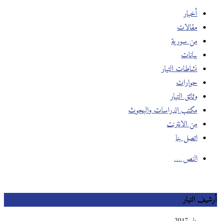
أخبار
مقالات
من سورية
بيانات
نشاطات التيار
حوارات
وثائق التيار
مكتب الدراسات والبحوث
من الانترنت
اتصل بنا
النص …
أرشيف التيار
يناير 2017