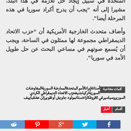
المتحدة في سبيل إيجاد حل للأزمة في هذا البلد،
مشيرا إلى أنه “يجب أن يدرج أكراد سوريا في هذه
المرحلة أيضا”.
وأضاف متحدث الخارجية الأمريكية أن “حزب الاتحاد
الديمقراطي مجموعة لها ممثلون في الساحة، ويجب
أن يُسمع صوتهم في مساعي البحث عن حل طويل
الأمد في سوريا”.
أستانةإيرانالأمم المتحدةالمعارضة السوريةالمفاوضات
كلمات مفتاحية
السوريةتركياجنيفحزب الاتحاد الديمقراطي الكردي
السوريروسياسيرغي لافروفكازاخستانمولود جاويش أوغلويرزان عشقباييف
أقسام
أخبار