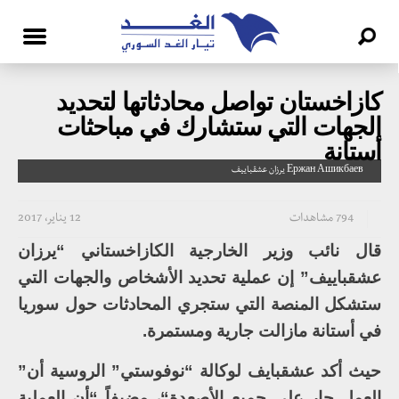
كازاخستان تواصل محادثاتها لتحديد
الجهات التي ستشارك في مباحثات
أستانة
Ержан Ашикбаев يرزان عشقباييف
794 مشاهدات
12 يناير، 2017
قال نائب وزير الخارجية الكازاخستاني “يرزان
عشقباييف” إن عملية تحديد الأشخاص والجهات التي
ستشكل المنصة التي ستجري المحادثات حول سوريا
في أستانة مازالت جارية ومستمرة.
حيث أكد عشقبايف لوكالة “نوفوستي” الروسية أن”
العمل جار على جميع الأصعدة“، مضيفاً “أن العملية