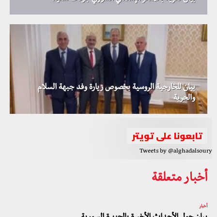
بيان للخارجية الروسية بخصوص زيارة وفد جبهة السلام
والحرية
تابعونا على تويتر
Tweets by @alghadalsoury
أخبار متعلقة
أخبار