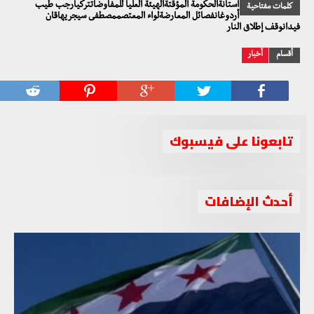
أستانةالحكومة المؤقتةالهيئة العليا للمفاوضاتتركيارجب طيب
كلمات مفتاحية
أردوغانفصائل المعارضةلواء المعتصممصطفى سيجريهاقان
فيدانوقف إطلاق النار
أقسام
أخبار
تابعونا على فيسبوك
أحدث الإضافات