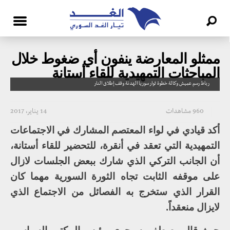
ممثلو المعارضة ينفون أي ضغوط خلال
المباحثات التمهيدية للقاء أستانة
رباط رسم عميش وكالة خطوة ثوار سوريا الهدنة وقف إطلاق النار
960 مشاهدات
14 يناير، 2017
أكد قيادي في لواء المعتصم المشارك في الاجتماعات
التمهيدية التي تعقد في أنقرة، للتحضير للقاء أستانة،
أن الجانب التركي الذي شارك ببعض الجلسات لازال
على موقفه الثابت تجاه الثورة السورية مهما كان
القرار الذي ستخرج به الفصائل من الاجتماع الذي
لايزال منعقداً.