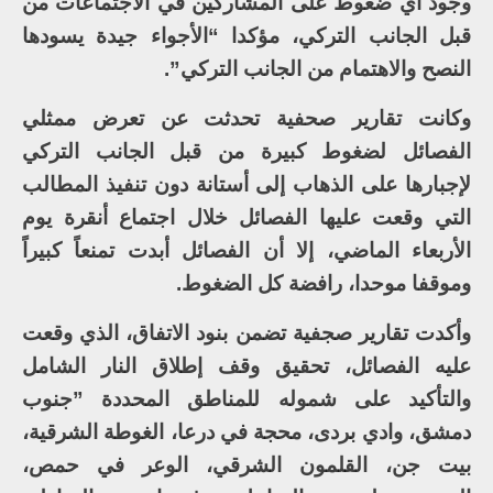
وجود أي ضغوط على المشاركين في الاجتماعات من
قبل الجانب التركي، مؤكدا “الأجواء جيدة يسودها
النصح والاهتمام من الجانب التركي”.
وكانت تقارير صحفية تحدثت عن تعرض ممثلي
الفصائل لضغوط كبيرة من قبل الجانب التركي
لإجبارها على الذهاب إلى أستانة دون تنفيذ المطالب
التي وقعت عليها الفصائل خلال اجتماع أنقرة يوم
الأربعاء الماضي، إلا أن الفصائل أبدت تمنعاً كبيراً
وموقفا موحدا، رافضة كل الضغوط.
وأكدت تقارير صجفية تضمن بنود الاتفاق، الذي وقعت
عليه الفصائل، تحقيق وقف إطلاق النار الشامل
والتأكيد على شموله للمناطق المحددة ”جنوب
دمشق، وادي بردى، محجة في درعا، الغوطة الشرقية،
بيت جن، القلمون الشرقي، الوعر في حمص،