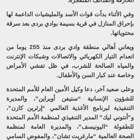
الحارقة والقذائف المتفجرة.
وفي الأثناء بدأت قوات الأسد والمليشيات الداعمة لها
بإحراق المنازل في قرية بسيمة بوادي بردى بعد سرقة
محتوياتها.
ويعاني أهالي منطقة وادي بردى منذ 255 يوما من
انعدام التيار الكهربائي والاتصالات وشبكات الإنترنت
والمياه الصالحة للشرب، في ظل تفشي الأمراض
وخاصة عند كبار السن والأطفال.
وعلى صعيد آخر، دعا وكيل الأمين العام للأمم المتحدة
للشؤون الإنسانية “ستيفن أوبراين”، والمديرة
التنفيذية لبرنامج الأغذية العالمي “إرثرين كازن”،
و”أنتوني ليك” المدير التنفيذي لمنظمة الأمم المتحدة
للطفولة “اليونيسف”، والمديرة العامة لمنظمة
الصحة العالمية “مارغريت تشان”، والمفوض السامي