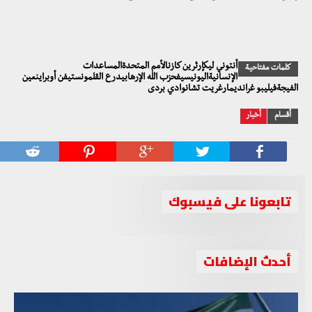
أنتوني ليكإرثرين كازنالأمم المتحدةالمساعدات
كلمات مفتاحية
الإنسانيةاليونيسيفحزب الله الإرهابيدرع القلمونستيفن أوبراينعين
الفيجةفيليبو غرانديمارغريت تشانوادي بردى
أقسام
أخبار
تابعونا على فيسبوك
أحدث الإضافات