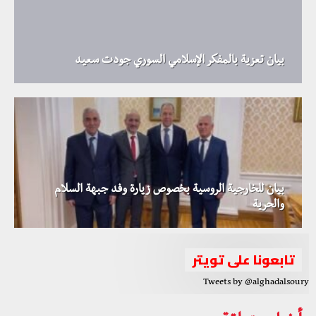
بيان تعزية بالمفكر الإسلامي السوري جودت سعيد
بيان للخارجية الروسية بخصوص زيارة وفد جبهة السلام
والحرية
تابعونا على تويتر
Tweets by @alghadalsoury