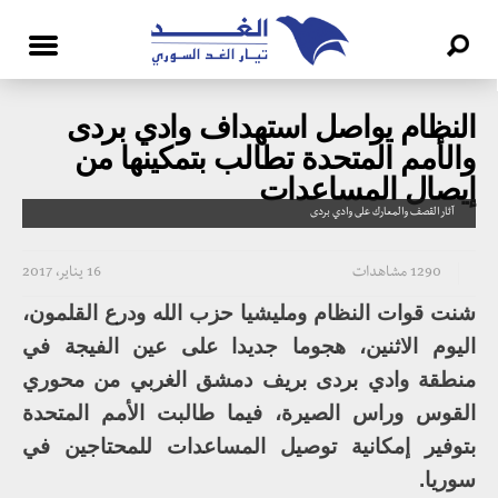
النظام يواصل استهداف وادي بردى
والأمم المتحدة تطالب بتمكينها من
إيصال المساعدات
آثار القصف والمعارك على وادي بردى
1290 مشاهدات
16 يناير، 2017
شنت قوات النظام ومليشيا حزب الله ودرع القلمون،
اليوم الاثنين، هجوما جديدا على عين الفيجة في
منطقة وادي بردى بريف دمشق الغربي من محوري
القوس وراس الصيرة، فيما طالبت الأمم المتحدة
بتوفير إمكانية توصيل المساعدات للمحتاجين في
سوريا.