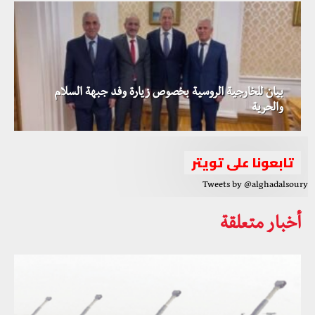
بيان للخارجية الروسية بخصوص زيارة وفد جبهة السلام
والحرية
تابعونا على تويتر
Tweets by @alghadalsoury
أخبار متعلقة