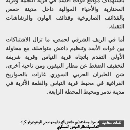
باستهداف مواقع قوات الأسد في قرية النجمة وقرية
المختارية والأحياء الموالية داخل مدينة حمص
بالقذائف الصاروخية وقذائف الهاون والرشاشات
الثقيلة.
أما في الريف الشرقي لحمص، ما تزال الاشتباكات
بين قوات الأسد وتنظيم داعش متواصلة، مع محاولة
الأولى التقدم باتجاه قرية التياس وقرية شريفة
لتخفيف الضغط عن مطار التيفور، ومن ناحية أخرى،
شن الطيران الحربي السوري غارات بالصواريخ
الفراغية في محيط قرية التياس والقلعة الأثرية في
مدينة تدمر ومحيط المحطة الرابعة.
تدمرتلبيسةتنظيم داعش الإرهابيحمصحي الوعرديرفولكراد
كلمات مفتاحية
الداسنيةمطار التيفور العسكري