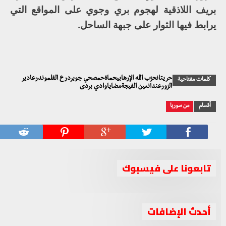
بريف اللاذقية لهجوم بري وجوي على المواقع التي
يرابط فيها الثوار على جبهة الساحل.
حريتانحزب الله الإرهابيحماةحمصحي جوبردرع القلموندرعادير
كلمات مفتاحية
الزورعندانعين الفيجةمضاياوادي بردى
أقسام
من سوريا
تابعونا على فيسبوك
أحدث الإضافات