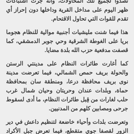
تصدوا لجميع تلك المحاولات، وأنه جرت اشتباكات
ظهر اليوم على مداخل القرية وداخلها دون إحراز أي
تقدم للقوات التي تحاول الاقتحام.
هذا فيما شنت مليشيات أجنبية موالية للنظام هجوما
بريا على الغوطة الشرقية وحي جوبر الدمشقي، كما
قصفت مدفعية حزب الله بلدة مضايا.
كما أغارت طائرات النظام على مدينتي الرستن
والحولة بريف حمص الشمالي، فيما تعرضت مدينة
نوى بريف محافظة درعا، ومنطقة سان بمحافظة
حماة، وبلدات عندان وحريتان وحيان شمال غرب
حلب لغارات من قِبل طائرات النظام، ما أدى لسقوط
جرحى ومصابين كلهم من المدنيين.
وتعرضت بلدات وأحياء خاضعة لتنظيم داعش في دير
الزور لقصفا جوي متقطع، فيما تعرض جبل الأكراد