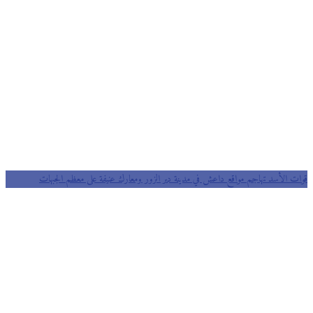
قوات الأسد تهاجم مواقع داعش في مدينة دير الزور ومعارك عنيفة على معظم الجبهات