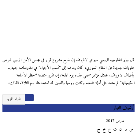
قال وزير الخارجية الروسي سيرغي لافروف إن طرح مشروع قرار في مجلس الأمن الدولي لفرض
عقوبات جديدة على النظام السوري، كان يهدف إلى “تسميم الأجواء” في مفاوضات جنيف.
وأضاف لافروف، خلال مؤتمر صحفي عقده يوم الجمعة، إن تقرير منظمة “حظر الأسلحة
الكيميائية” لم يعتمد على أدلة دامغة. وكانت روسيا والصين قد استخدمتا، يوم الثلاثاء الفائت،
اقراء المزيد
أرشيف التيار
مارس 2017
س
د
ن
ث
ع
خ
ج