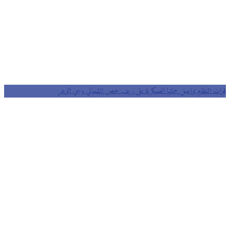
قوات النظام تواصل حملتها العسكرية على ريف حمص الشمالي وحي الوعر