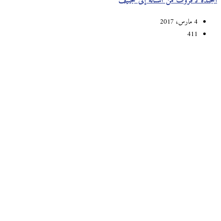
أجندة لافروف من أستانة إلى جنيف
4 مارس، 2017
411