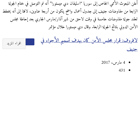
أعلن المبعوث الأممي الخاص إلى سوريا “استيفان دي ميستورا” أنه تم التوصل في ختام الجولة
الرابعة من مفاوضات جنيف إلى جدول أعمال واضح يتكون من أربعة عناوين، لافتا إلى أنه يخطط
لعقد جولة مفاوضات خامسة في وقت لاحق من شهر آذار/مارس الجاري بعد إحاطة مجلس
الأمن الدولي بنتائج الجولة الرابعة. وقال دي ميستورا خلال مؤتمر
لافروف: قرار مجلس الأمن كان يهدف تسميم الأجواء في
اقراء المزيد
جنيف
4 مارس، 2017
431