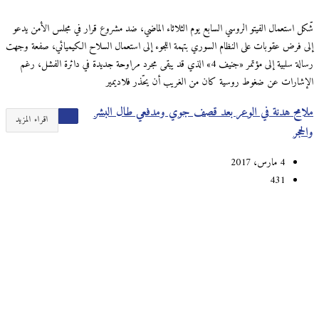
شّكل استعمال الفيتو الروسي السابع يوم الثلاثاء الماضي، ضد مشروع قرار في مجلس الأمن يدعو
إلى فرض عقوبات على النظام السوري بتهمة اللجوء إلى استعمال السلاح الكيميائي، صفعة وجهت
رسالة سلبية إلى مؤتمر «جنيف 4» الذي قد يبقى مجرد مراوحة جديدة في دائرة الفشل، رغم
الإشارات عن ضغوط روسية كان من الغريب أن يحّذر فلاديمير
ملامح هدنة في الوعر بعد قصف جوي ومدفعي طال البشر
اقراء المزيد
والحجر
4 مارس، 2017
431