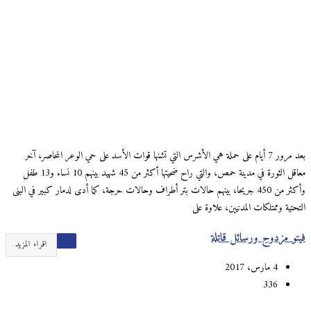
بعد مرور 7 أيام على حملة هي الأشرس التي تشنها قوات الأسد على حي الوعر المحاصر، آخر
معاقل الثورة في مدينة حمص، والتي راح ضحيتها أكثر من 45 شهيد بينهم 10 نساء و13 طفل
وأكثر من 450 جريحا، بينهم حالات بتر أطراف وحالات حرجة، كما أدى لدمار كبير في البنى
التحتية وممتلكات المدنيين، علاوة على
فيتو مزدوج ورسائل قاتلة
اقراء المزيد
4 مارس، 2017
336