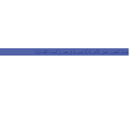
مفيدة الخطيب: نعمل لتمكين المرأة السورية في مصر وإكسابها الثقة بذاتها