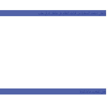
داعش يستعيد السيطرة من قوات النظام على مناطق شرقي حلب
جبل المنخر.. بداية النهاية