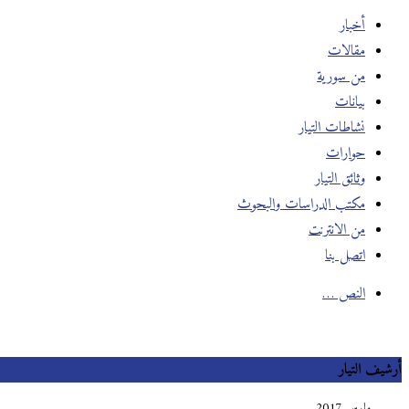
أخبار
مقالات
من سورية
بيانات
نشاطات التيار
حوارات
وثائق التيار
مكتب الدراسات والبحوث
من الانترنت
اتصل بنا
النص …
أرشيف التيار
مارس 2017