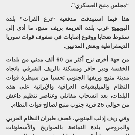
“مجلس منبج العسكري”.
هذا فيما استهدفت مدفعية “درع الفرات” بلدة
البويهيج غرب بلدة العريمة بريف منبج، ما أدى إلى
سقوط ضحايا ووقوع إصابات في صفوف قوات سوريا
الديمقراطية وبعض المدنيين.
من جهة أخرى نزح أكثر من 60 ألف مدني من بلدات
الخفسة ودير حافر ومسكنة بالريف الشرقي باتجاه
مدينة منبج وريفها الجنوبي تحسبا من سيطرة قوات
النظام والميليشيات العراقية والإيرانية على هذه
البلدات، بعد انسحاب مقاتلي وعناصر تنظيم داعش
من حوالي 25 قرية جنوب منبج لصالح قوات النظام.
وفي ريف إدلب الجنوبي، قصف طيران النظام الحربي
والمروحي بلدة التمانعة بالصواريخ والأسطونات