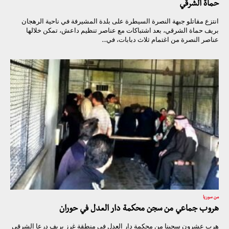
حماة الشرقي
انتزع مقاتلو جبهة النصرة السيطرة على بلدة المشيرفة في ناحية الرهجان
بريف حماة الشرقي، بعد اشتباكات مع عناصر تنظيم داعش، تمكن خلالها
عناصر النصرة من اغتمام ثلاث دبابات، في...
من سوريا
هروب جماعي من سجن محكمة دار العدل في حوران
هرب عشرون سجينا من محكمة دار العدل في منطقة غرز بريف درعا الشرقي