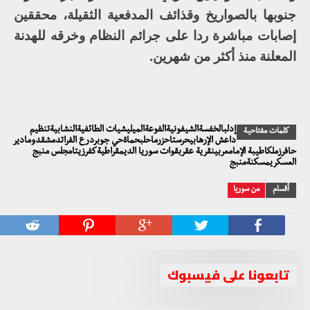
جنوبها بالصواريخ وقذائف المدفعية الثقيلة، محققين
إصابات مباشرة ردا على جرائم النظام وخرقه للهدنة
المعلنة منذ أكثر من شهرين.
إدلبالخفسةالشيفونيةالفوعةالميليشيات الطائفيةالنشابيةتنظيم
كلمات مفتاحية
داعش الإرهابيحرستاحزرماحلبحماةحي جوبردرع الفراتدمشقدومادير
حافرزملكاطيبة الإمامعربينقرية عقربقوات سوريا الديمقراطيةكفرزيتامجلس منبج
العسكريمسكنةمنبج
أقسام
من سوريا
تابعونا على فيسبوك