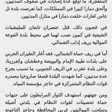
المتفجرة، ما أوقع عدة إصابات في صفوف المدنيين،
وألحق دمارا كبيرا في الممتلكات، كما تعرضت بلدة تل
عاس لغارات خلفت دمارا في منازل المدنيين.
في غضون ذلك، قتل عنصران تابعان للمليشيات
الشيعية في كمين نصب لهما في محيط بلدة الفوعة
الموالية بريف إدلب الشمالي.
أما في ريف حماة الشمالي، فقد أغار الطيران الحربي
على بلدات طيبة الإمام والبويضة وعطشان وكفرزيتا،
وعلى بلدة عقرب في الريف الجنوبي، ما تسبب بجرح
عدة مدنيين، كما شهدت البلدة قصفا صاروخيا مصدره
قوات النظام المتمركزة في حاجز مؤسسة المياه.
ومن جهتهم، استهدف الثوار المرابطون على جبهات
حماة تحصينات لقوات النظام في بلدتي أصيلة
وسلحب المواليتين غربي المحافظة وحاجز التاعونة