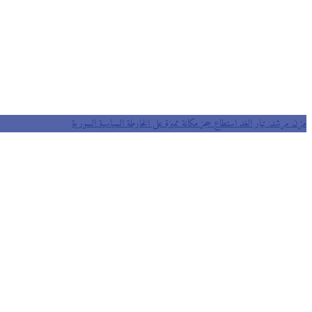
مزن مرشد: تيار الغد استطاع حجز مكانة مميزة على الخارطة السياسية السورية