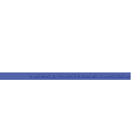
عبد السلام النجيب: تيار الغد أحدث فارقا إيجابيا ومؤثرا على الساحة السورية