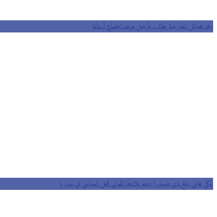
وفد فصائل المعارضة يطالب بتأجيل موعد اجتماع أستانة
نيكي هايلي تبلغ دي ميستورا دعم بلادها القوي للحل السياسي في سوريا