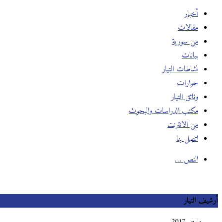
أخبار
مقالات
من سورية
بيانات
نشاطات التيار
حوارات
وثائق التيار
مكتب الدراسات والبحوث
من الانترنت
اتصل بنا
النص …
أرشيف التيار
مارس 2017