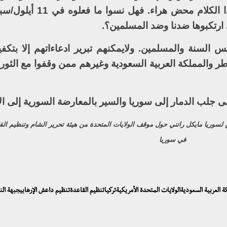
كل مقاومة سنية أصيلة وموحدة، لكن هذا الكلام م
 ارتكبوها ضدنا وضد المسلمين؟.
 السنة والمسلمين. ولايمكنهم تبرير ادعاءاتهم إلا بتكفي
ر والمملكة العربية السعودية وغيرهم ممن وقفوا مع الثورة
ى جلب الدمار إلى سوريا والسير بالمعارضة السورية إلى الا
لسوريا مايكل راتني حول موقف الولايات المتحدة من هيئة تحرير الشام وتنظيم الق
في سوريا
ملكة العربية السعوديةالولايات المتحدة الأمريكيةتركياتنظيم القاعدةتنظيم داعش الإرهابيجبهة ا