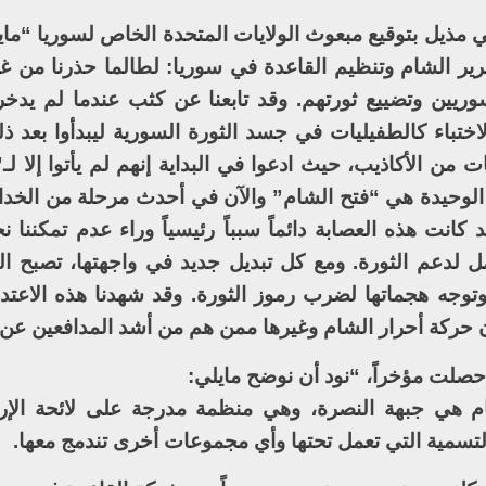
ي مذيل بتوقيع مبعوث الولايات المتحدة الخاص لسوريا “ما
ير الشام وتنظيم القاعدة في سوريا: لطالما حذرنا من غد
وريين وتضييع ثورتهم. وقد تابعنا عن كثب عندما لم يدخر
اختباء كالطفيليات في جسد الثورة السورية ليبدأوا بعد ذلك
من الأكاذيب، حيث ادعوا في البداية إنهم لم يأتوا إلا لـ
م الوحيدة هي “فتح الشام” والآن في أحدث مرحلة من الخداع
انت هذه العصابة دائماً سبباً رئيسياً وراء عدم تمكننا ن
 لدعم الثورة. ومع كل تبديل جديد في واجهتها، تصبح ال
 وتوجه هجماتها لضرب رموز الثورة. وقد شهدنا هذه الاعتدا
آن حركة أحرار الشام وغيرها ممن هم من أشد المدافعين عن ا
صلت مؤخراً، “نود أن نوضح مايلي:
ام هي جبهة النصرة، وهي منظمة مدرجة على لائحة الإر
سمية التي تعمل تحتها وأي مجموعات أخرى تندمج معها.