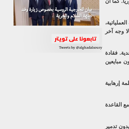
ا. كما أن
بيان للخارجية الروسية بخصوص زيارة وفد
جبهة السلام والحرية
لعملياتية،
ا وجه آخر
تابعونا على تويتر
Tweets by @alghadalsoury
دية. فقادة
ن مبايعين
ة إرهابية
ع القاعدة
دون تدمير