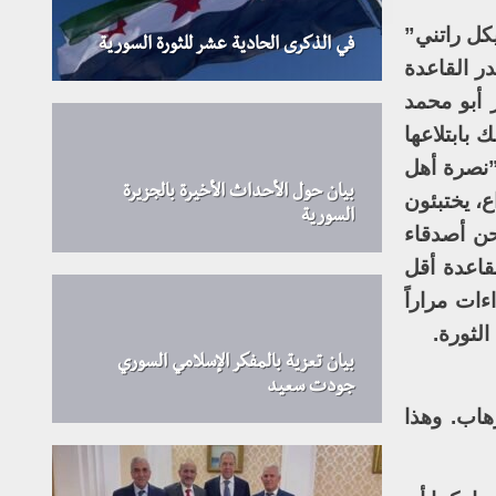
يكل راتني”
في الذكرى الحادية عشر للثورة السورية
ر القاعدة
 أبو محمد
 بابتلاعها
”نصرة أهل
بيان حول الأحداث الأخيرة بالجزيرة
، يختبئون
السورية
حن أصدقاء
قاعدة أقل
ءات مراراً
لثورة.
بيان تعزية بالمفكر الإسلامي السوري
جودت سعيد
هاب. وهذا