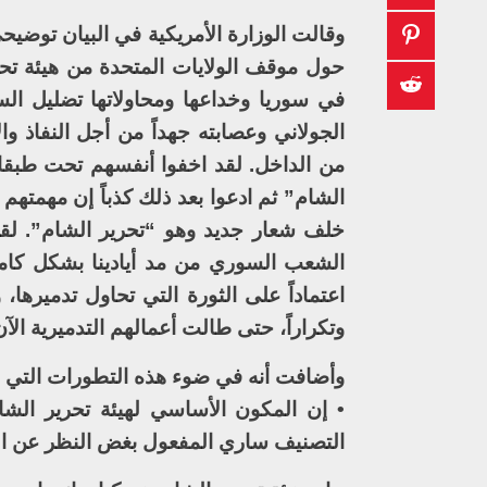
وقالت الوزارة الأمريكية في البيان توضيح
حول موقف الولايات المتحدة من هيئة تحر
في سوريا وخداعها ومحاولاتها تضليل الس
الجولاني وعصابته جهداً من أجل النفاذ وال
من الداخل. لقد اخفوا أنفسهم تحت طبقات 
الشام” ثم ادعوا بعد ذلك كذباً إن مهمته
خلف شعار جديد وهو “تحرير الشام”. لقد ك
الشعب السوري من مد أيادينا بشكل كامل
اعتماداً على الثورة التي تحاول تدميرها،
وتكراراً، حتى طالت أعمالهم التدميرية ال
وأضافت أنه في ضوء هذه التطورات التي ح
• إن المكون الأساسي لهيئة تحرير الش
التصنيف ساري المفعول بغض النظر عن الت