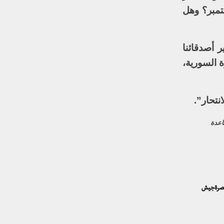
حض هراء. فهل نسوا ما فعلوه في 11 أيلول/سبتمبر؟ وهل
ر أصدقائنا
 السورية،
نتحار”.
اعدة
لنصرةجيش