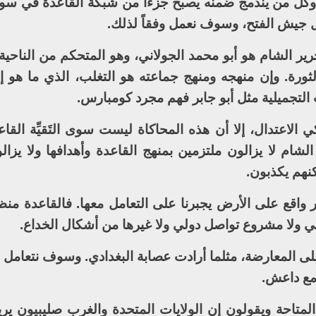
 وكل من يندمج ضمنه يصبح جزءاً من شبكة القاعدة في سوري
 جيش الفتح، وسوف نعمل وفقاً لذلك.
 الشام هو أبو محمد الجولاني، وهو المتحكم من الناحية ا
ثورة. وإن منهجه ومنهج جماعته هو التغلب، الذي ما هو إل
 التجميلية مثل أبو جابر فهم مجرد كومبارس.
الاعتدال، إلا أن هذه المحاكاة ليست سوى التَقيِّة القاع
شام لا يزالون ملتزمين بمنهج القاعدة وأهدافها ولا يزالو
نهم يكذبون.
واقع على الأرض يجبرنا على التعامل معها. فالقاعدة منظم
سي ولا مشروع تواصل دولي ولا غيرها من أشكال الخداع.
لى المعارضة، مثلما أرادت عصابة البغدادي. وسوف نتعامل م
مع داعش.
المتاحة ويقولون إن الولايات المتحدة والغرب صليبيون يري