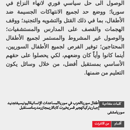
الوصول الى حل سياسي فوري لانهاء النزاع في
سوريا؛ ووضع حد لجميع الانتهاكات الجسيمة ضد
الأطفال، بما في ذلك القتل والتشويه والتجنيد؛ ووقف
الهجمات والقصف على المدارس والمستشفيات؛
والوصول غير المشروط والمستمر لجميع الأطفال
المحتاجين؛ توفير الفرص لجميع الأطفال السوريين،
أينما كانوا وأياً كان وضعهم، لكي يحصلوا على حقهم
الأساسي بمستقبل أفضل، من خلال وسائل يكون
التعليم من ضمنها.
أطفال سورياالحرب في سورياالمساعدات الإنسانيةاليونيسيفتجنيد
كلمات مفتاحية
إجباريتركياتهجير قسريخيرت كابالاريمجازرمدرسةمستقبل
سوريامشفى
أقسام
من الانترنت