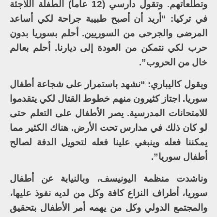
وتطلعاتهم. وتقول دارسي (12 عاماً) الطفلة اللاجئة
في تركيا: “أريد أن أصبح طبيبة جراحة لكي أساعد
المرضى والجرحى من السوريين. أحلم بسوريا بدون
حرب لكي نتمكن من العودة إلى ديارنا. أحلم بعالم
خال من الحروب”.
ويقول كاليباري: “نشهد باستمرار على شجاعة أطفال
سوريا. اجتاز كثيرون منهم خطوط القتال لكي يتقدموا
للامتحانات المدرسية. يصر الأطفال على التعلم حتى
لو كان ذلك في مدارس تحت الأرض. هناك الكثير مما
يمكننا فعله وينبغي علينا فعله لتحويل الدفة لصالح
أطفال سوريا”.
وناشدت منظمة اليونيسف، وبالنيابة عن أطفال
سوريا، أطراف النزاع كافة وكل من لديه نفوذ عليها،
والمجتمع الدولي وكل من يهمه أمر الأطفال بتحقيق