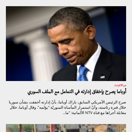
من الانترنت
أوباما يصرح بإخفاق إدارته في التعامل مع الملف السوري
صرح الرئيس الأمريكي السابق، باراك أوباما، بأنّ إدارته أخفقت بشأن سوريا
خلال فترة رئاسته، وأنّ استمرار المأساة السوريّة “يؤلمه”. وقال أوباما، خلال
مقابلة أجراها مع قناة NTV الألمانية: “ما...