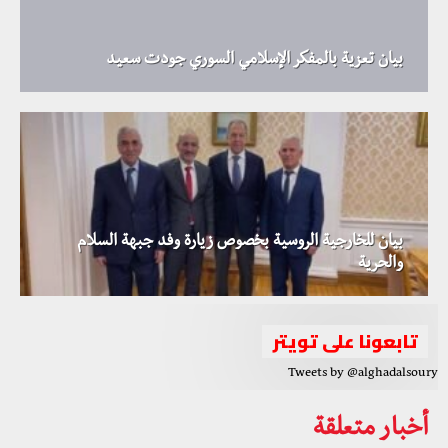
بيان تعزية بالمفكر الإسلامي السوري جودت سعيد
بيان للخارجية الروسية بخصوص زيارة وفد جبهة السلام
والحرية
تابعونا على تويتر
Tweets by @alghadalsoury
أخبار متعلقة