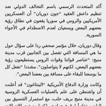
أكد المتحدث الرسمي باسم التحالف الدولي ضد
تنظيم داعش العقيد “جون دوريان” أن العسكريين
الأمريكيين والروس في سوريا يقعون في نطاق رؤية
بعضهم البعض ويسعيان لعدم الاصطدام في الأجواء
السورية.
وقال دوريان، خلال مؤتمر صحفي ردا على سؤال حول
ما هي المسافة التي تفصل بين الجانبين قرب مدينة
منبج: “عناصر قواتنا وقوات الروس يستطيعون رؤية
بعضهم البعض، لكنهم لا يتواصلون”. مشددا “نفعل كل
ما بوسعنا للبقاء على مسافة بين بعضنا البعض”.
وكانت وزارة الدفاع الأمريكية “البنتاغون” قد أعلنت
أن واشنطن على علم بالعمليات العسكرية الروسية
في مدينة منبج بريف حلب، مع استمرار التنسيق بين
البلدين تفادياَ لوقوع حوادث، لكنها وصفت الاتصالات