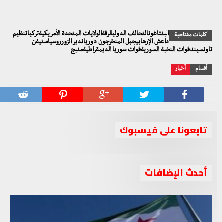
البنتاغونالتحالف الدوليالرقةالولايات المتحدة الأمريكيةتركياتنظيم
كلمات مفتاحية
داعش الإرهابيجبل المنخرجون دورياندير الزورروسياستيفن
تاونسيندقوات النخبة السوريةقوات سوريا الديمقراطيةمنبج
أقسام
أخبار
تابعونا على فيسبوك
أحدث الإضافات