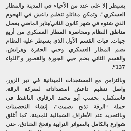
يسيطر إلا على عدد من الأحياء في المدينة والمطار
العسكري”. وتمكن مقاتلو تنظيم داعش في الهجوم
الذي شنوه في شهر كانون الثاني/يناير الماضي بفصل
مناطق النظام ومحاصرة المطار العسكري من أربع
جهات. فبات القسم الأول الذي يسيطر عليه النظام
يضم المطار العسكري وحيي الجفرة وهرابش،
والقسم الثاني يضم حيي الجورة والقصور و”اللواء
137″.
وبالتزامن مع المستجدات الميدانية في دير الزور،
واصل تنظيم داعش استعداداته لمعركة الرقة،
فاستكمل، بحسب أبو محمد الرقاوي الناشط في
حملة “الرقة تذبح بصمت”، إنشاء التحصينات
وبالتحديد عند الأطراف الشمالية للمدينة، كما أغلق
شوارع بالكامل بالسواتر الترابية وفخخ الخنادق، حتى