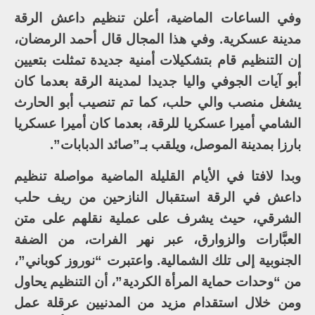
وفي الساعات الماضية، أعلن تنظيم داعش الرقة
مدينة عسكرية. وفي هذا المجال قال أحمد الرمضان،
إن التنظيم قام بتشكيلات أمنية جديدة تمثلت بتعيين
أبو آيات الجوفي واليا جديدا لمدينة الرقة بعدما كان
يشغل منصب والي حلب، كما تم تنصيب أبو الحارث
الشامي أميرا عسكريا للرقة، بعدما كان أميرا عسكريا
بارزا بمدينة الموصل، ويلقب بـ”صائد الدبابات”.
وبدا لافتا في الأيام القليلة الماضية مواصلة تنظيم
داعش في الرقة استقبال النازحين من ريف حلب
الشرقي، حيث يشرف على عملية نقلهم على متن
العبَّارات والزوارق، عبر نهر الفرات، من الضفة
الجنوبية إلى تلك الشمالية. واعتبرت “نوروز كوباني”،
من “وحدات حماية المرأة الكردية”، أن التنظيم يحاول
ومن خلال استقدام مزيد من المدنيين عرقلة عمل