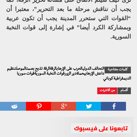
يجب أن نناقش مرحلة ما بعد التحرير”، معتبرا أن
“القوات التي ستحرر المدينة يجب أن تكون عربية
وبمشاركة الكرد أيضا” في إشارة إلى قوات النخبة
السورية.
التحالف الدوليالحرب على الإرهابالرقةالرقة تذبح بصمتالموصلتنظيم
كلمات مفتاحية
داعش الإرهابيحماةدير الزورقوات النخبة السوريةقوات سوريا
الديمقراطيةكوباني
أقسام
من الانترنت
تابعونا على فيسبوك