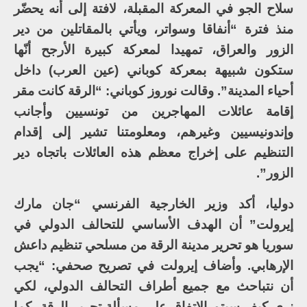
سلاح الجو في المعركة المقبلة، لافتة إلى أنه يحضّر
منذ فترة “أنفاقا وسواتر، ويأتي بالمقاتلين من دير
الزور والعراق، تمهيدا لمعركة كبيرة الأرجح أنّها
ستكون شبيهة بمعركة كوباني (عين العرب) داخل
أحياء المدينة”. وقالت نوروز كوباني: “الرقة كانت مقر
إقامة عائلات المهاجرين من تونسيين وأجانب
وإندونيسيين وغيرهم، ومعلومتنا تشير إلى إقدام
التنظيم على إخراج معظم هذه العائلات باتجاه دير
الزور”.
دوليا، أكد وزير الخارجية الفرنسي “جان مارك
إيرولت” أن الهدف الأساسي للتحالف الدولي في
سوريا هو تحرير مدينة الرقة من مسلحي تنظيم داعش
الإرهابي. وأضاف إيرولت في تصريح صحفي: “يجب
أن نتباحث مع جميع أطراف التحالف الدولي، لكي
نرى كيف سيتم الاتفاق على مسألة تحرير الرقة، كما