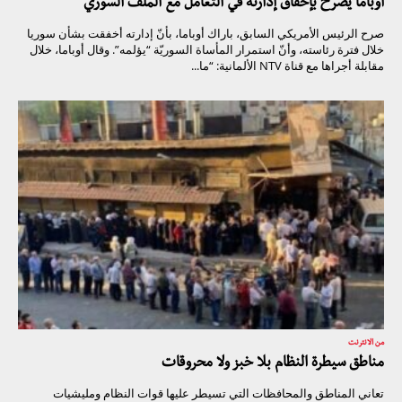
أوباما يصرح بإخفاق إدارته في التعامل مع الملف السوري
صرح الرئيس الأمريكي السابق، باراك أوباما، بأنّ إدارته أخفقت بشأن سوريا
خلال فترة رئاسته، وأنّ استمرار المأساة السوريّة “يؤلمه”. وقال أوباما، خلال
مقابلة أجراها مع قناة NTV الألمانية: “ما...
من الانترنت
مناطق سيطرة النظام بلا خبز ولا محروقات
تعاني المناطق والمحافظات التي تسيطر عليها قوات النظام ومليشيات