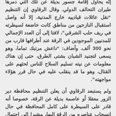
إنّه يحاول إقامة جسور بديلة عن تلك التي دمرها
طيران التحالف الدولي. وقال الرقاوي إن التنظيم
“نقل عائلات قيادييه خارج المدنية، إلا أنه واصل
استقبال النازحين من مناطق كانت خاضعة لسيطرته
في ريف حلب الشرقي”، لافتا إلى أن العدد الإجمالي
للمدنيين الموجودين في الرقة عند أطرافها قارب من
نحو 300 ألف. وأضاف: “داعش مرتبك تماما، وهو
يسعى لتجنيد الشبان بشتى الطرق، حتى إن هناك
معلومات عن نيته تسليم السلاح للناس لحثهم على
القتال، وهو ما قد ينقلب عليه في حال قرر هؤلاء
مواجهته”.
ولم يستبعد الرقاوي أن يعلن التنظيم محافظة دير
الزور معقلا أو عاصمة بديلة عن الرقة، خصوصا أنه
قادر على السيطرة على كامل المحافظة في حال
انسحاب عناصره من الرقة إليها، مشيرا إلى احتمال