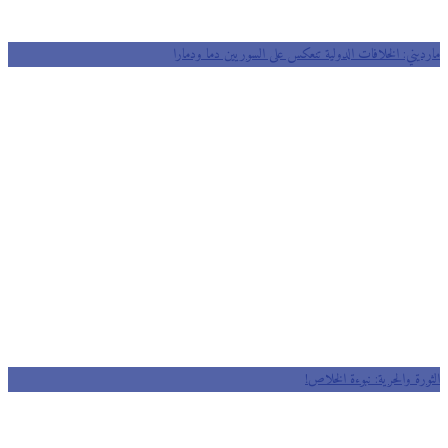
مارديني: الخلافات الدولية تنعكس على السوريين دما ودمارا
الثورة والحرية: نبوءة الخلاص!