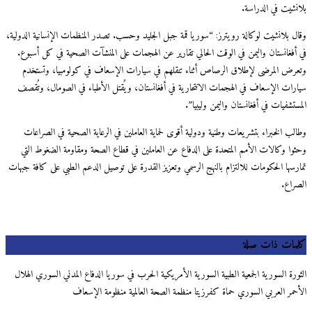
بلانشيت في الدراسة.
وقال بلانشيت لوكالة رويترز: “سوريا قمة جبل الجليد وحسب. تصدر المنظمات الإنسانية الدولية،
في أفغانستان واليمن في الوقت الحالي تقارير عن الهجمات على المنشآت الصحية في كل أسبوع.
وتعرض المرضى لإطلاق الرصاص أثناء تنقلهم في سيارات الإسعاف في كولومبيا، وتستخدم
سيارات الإسعاف في الهجمات الانتحارية في أفغانستان، ويُقتل الأطباء في الصومال، وتُقصف
المستشفيات في أفغانستان واليمن وليبيا”.
وطالب الخبراء بتشريعات وطنية ودولية أقوى لحماية العاملين في الرعاية الصحية في الصراعات
وحثوا وكالات الأمم المتحدة على الدفاع عن العاملين في قطاع الصحة ومقاومة الضغوط التي
تمارسها الحكومات للالتزام بالنهج الرسمي وتعزيز القدرة على توصيل الدعم الطبي على كافة جبهات
الصراع.
كلمات ذات صلة
الثورة السورية الجمعية الطبية السورية الأمريكية الحرب في سوريا الدفاع المدني السوري الهلال
الأحمر العربي السوري حماة كفرزيتا منظمة الصحة العالمية منظومة الإسعاف