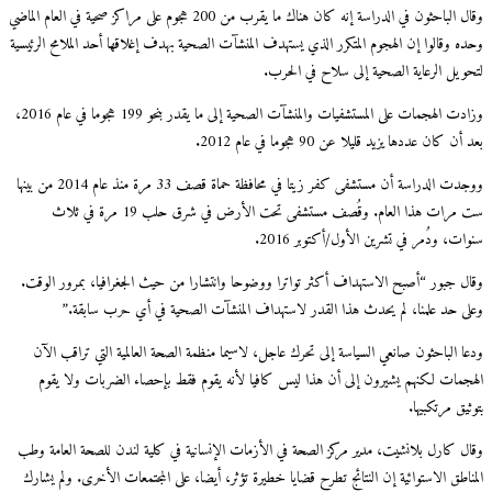
وقال الباحثون في الدراسة إنه كان هناك ما يقرب من 200 هجوم على مراكز صحية في العام الماضي
وحده وقالوا إن الهجوم المتكرر الذي يستهدف المنشآت الصحية بهدف إغلاقها أحد الملامح الرئيسية
لتحويل الرعاية الصحية إلى سلاح في الحرب.
وزادت الهجمات على المستشفيات والمنشآت الصحية إلى ما يقدر بنحو 199 هجوما في عام 2016،
بعد أن كان عددها يزيد قليلا عن 90 هجوما في عام 2012.
ووجدت الدراسة أن مستشفى كفر زيتا في محافظة حماة قصف 33 مرة منذ عام 2014 من بينها
ست مرات هذا العام. وقُصف مستشفى تحت الأرض في شرق حلب 19 مرة في ثلاث
سنوات، ودُمر في تشرين الأول/أكتوبر 2016.
وقال جبور “أصبح الاستهداف أكثر تواترا ووضوحا وانتشارا من حيث الجغرافيا، بمرور الوقت.
وعلى حد علمنا، لم يحدث هذا القدر لاستهداف المنشآت الصحية في أي حرب سابقة.”
ودعا الباحثون صانعي السياسة إلى تحرك عاجل، لاسيما منظمة الصحة العالمية التي تراقب الآن
الهجمات لكنهم يشيرون إلى أن هذا ليس كافيا لأنه يقوم فقط بإحصاء الضربات ولا يقوم
بتوثيق مرتكبيها.
وقال كارل بلانشيت، مدير مركز الصحة في الأزمات الإنسانية في كلية لندن للصحة العامة وطب
المناطق الاستوائية إن النتائج تطرح قضايا خطيرة تؤثر، أيضا، على المجتمعات الأخرى. ولم يشارك