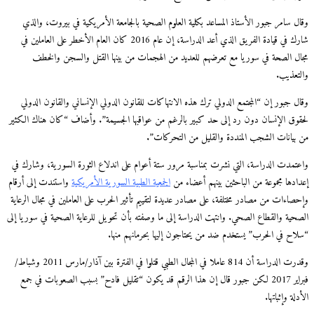
وقال سامر جبور الأستاذ المساعد بكلية العلوم الصحية بالجامعة الأمريكية في بيروت، والذي
شارك في قيادة الفريق الذي أعد الدراسة، إن عام 2016 كان العام الأخطر على العاملين في
مجال الصحة في سوريا مع تعرضهم للعديد من الهجمات من بينها القتل والسجن والخطف
والتعذيب.
وقال جبور إن “المجتمع الدولي ترك هذه الانتهاكات للقانون الدولي الإنساني والقانون الدولي
لحقوق الإنسان دون رد إلى حد كبير بالرغم من عواقبها الجسيمة”. وأضاف “كان هناك الكثير
من بيانات الشجب المنددة والقليل من التحركات”.
واعتمدت الدراسة، التي نشرت بمناسبة مرور ستة أعوام على اندلاع الثورة السورية، وشارك في
إعدادها مجموعة من الباحثين بينهم أعضاء من
الجمعية الطبية السورية الأمريكية
واستندت إلى أرقام
وإحصاءات من مصادر مختلفة، على مصادر عديدة لتقييم تأثير الحرب على العاملين في مجال الرعاية
الصحية والقطاع الصحي. وانتهت الدراسة إلى ما وصفته بأن تحويل للرعاية الصحية في سوريا إلى
“سلاح في الحرب” يستخدم ضد من يحتاجون إليها بحرمانهم منها.
وقدرت الدراسة أن 814 عاملا في المجال الطبي قتلوا في الفترة بين آذار/مارس 2011 وشباط/
فبراير 2017 لكن جبور قال إن هذا الرقم قد يكون “تقليل فادح” بسبب الصعوبات في جمع
الأدلة وإثباتها.