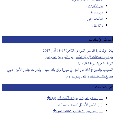
من الانترنت
من سورية
نشاطات التيار
وثائق التيار
أحدث الإضافات
بيان حول ندوة الدستور السوري بالقاهرة 17-18 آذار 2017
مارديني: الخلافات الدولية تنعكس على السوريين دما ودمارا
الثورة والحرية: نبوءة الخلاص!
السعودية والصين تؤكدان على الحل في سوريا وفق بيان جنيف وقرارات مجلس الأمن الدولي
مصرع قائد لواء الحسين العراقي في سوريا
آخر التعليقات
[…] مصادر صحفية أمريكية قد أكدت أن وزارة ا�
[…] الرئيس الأمريكي “دونالد ترامب” ق
[…] فيما رفض الأسد تقرير “منظمة العفو ا�