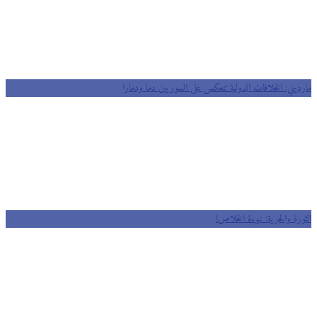
مارديني: الخلافات الدولية تنعكس على السوريين دما ودمارا
الثورة والحرية: نبوءة الخلاص!