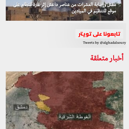
مقتل وإصابة العشرات من عناصر داعش إثر غارة للنظام على
موقع للتنظيم في الميادين
تابعونا على تويتر
Tweets by @alghadalsoury
أخبار متعلقة