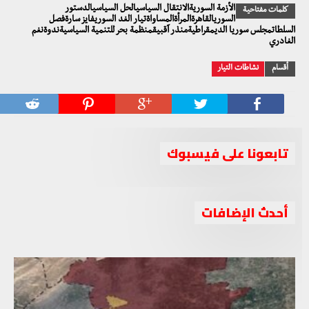
الأزمة السوريةالانتقال السياسيالحل السياسيالدستور
كلمات مفتاحية
السوريالقاهرةالمرأةالمساواةتيار الغد السوريفايز سارةفصل
السلطاتمجلس سوريا الديمقراطيةمنذر آقبيقمنظمة بحر للتنمية السياسيةندوةنغم
الغادري
أقسام
نشاطات التيار
تابعونا على فيسبوك
أحدث الإضافات
اهتمام إعلامي كبير بإنجاز اتفاق الهدنة في الغوطة الشرقية