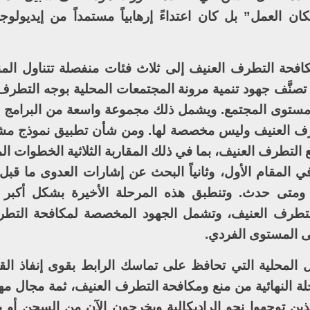
ان العمل” بل كان اعتداءً إرهابياً مستمداً من إيديولوجي
افحة التطرف العنيف إلى ثلاث فئات منفصلة تتناول المن
ة، تصنَّف جهود تنمية مرونة المجتمعات المحلية بوجه التط
ستوى المجتمع. ويشمل ذلك مجموعة واسعة من البرامج و
رف العنيف وليس مخصصة لها. ومن شأن تطبيق نموذج مشا
 التطرف العنيف، بما في ذلك المقاربة الثلاثية الخطوات ا
 في المقام الأول، وثانياً البحث عن إشارات العدوى ما ق
ذا ومتى حدث. وتنطبق هذه المرحلة الأخيرة بشكل أكبر 
تطرف العنيف، وتشمل الجهود المخصصة لمكافحة التطر
لى المستوى الفردي.
خل المحلية التي تحافظ على تماسك الرابط بقوى إنفاذ الق
حلة النهائية من منع ومكافحة التطرف العنيف، ثمة مجال م
الذين توجهوا نحو الراديكالية ويخرجون الآن من السجن أو