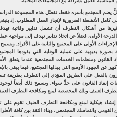
ق المناسبة للعمل بشراكة مع المجتمعات المحلية.
لٍّ يضم المجتمع بأسره فقط، تفضّل هذه المجموعة الدرا
 كامل الأنشطة الضرورية لإنجاز العمل المطلوب. إذ ينبغ
 وغيرها من أشكال التطرف أن تشمل تدابير وقائية تهد
لدرجة الأولى، فضلاً عن اتخاذ تدابير تهدف إلى مواجهة عم
لإجراءات الأولى على المجتمع والثانية على الأفراد. ويسمح ا
ة بصورة بديهية على عملية الوقاية التي يقودها المجتمع 
 القانون ومنظمات الخدمات المجتمعية عندما يتعلق الأمر 
 كبير عن الجهود الأوسع التي يبذلها المجتمع، فيما يبقى بالإ
يسيرون بالفعل على الطريق المؤدي إلى التطرف بطريقة ت
 إنفاذ القانون على حدٍّ سواء. ويسمح ذلك أيضاً لوجود ت
التطرف العنيف وتلك المخصصة لمنع ومكافحة التطرف العني
إنشاء هيكلية لمنع ومكافحة التطرف العنيف تقوم على ت
القومي والتماسك المجتمعي، وبناء الثقة بين كافة الأطراف