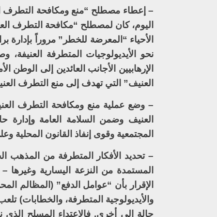
– إعطاء مصطلح “منع ومكافحة التطرف الع
اليوم، كان لمصطلح “مكافحة التطرف الع
الأحياء “المعرضة للخطر” مروراً بإدارة بر
نحو الأيديولوجيات المتطرفة العنيفة، وصو
الإرهابيين الأجانب العائدين إلى الوطن ا
العنيف” التي تهدف إلى منع التطرف العن
– وضع عملية منع ومكافحة التطرف العني
العنيف وضمن السلامة العامة وإدارة حال
المجتمعية وقوى إنفاذ القانون المحلية وعل
– تحديد الأفكار المتطرفة من المذهب الجه
المستمدة من النزعة اليسارية وغيرها – 
الإقرار بأن “عوامل الدفع” (المظالم المح
والأيديولوجية المتطرفة، والخطابات) تلعب
حالة إلى أخرى. فالاعتداء المسلح الذ