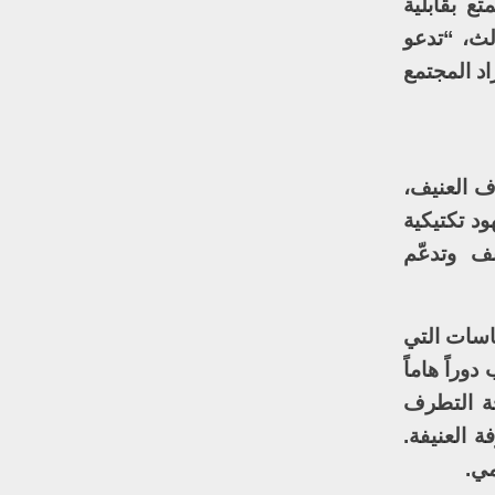
ع بقابلية
ث، “تدعو
اد المجتمع
ف العنيف،
د تكتيكية
نف وتدعّم
ياسات التي
وراً هاماً
حة التطرف
 العنيفة.
مي.