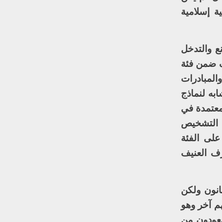
ة إسلامية
ع والتدخل
رف ضمن فئة
المبادرات
به لنماذج
لمعتمدة في
بل التشخيص
على الفئة
ف العنيف
انون ولكن
هم آخر وهو
 يعودون من