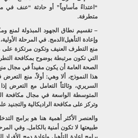
“اعتداءً مأساوياً” أو حادثة “عنف في مك
متطرفة.
– تقسيم نطاق الجهود المبذولة لمنع ومك
وإعادة التأهيل/الدمج. في المرحلة الأولي
منع التطرف العنيف وتكون مرتكزة على م
التي تكون مرتبطة بوضوح بمكافحة التط
الصحة العامة أن يكون مفيداً في مجال منع
هذا النموذج، ألا وهي: أولاً، منع التعرض
السريري، وثالثاً التعامل مع التعرض إ
المتوسطة الواسعة في مجال مكافحة ال
وتركز على مكافحة الراديكالية والتجنيد ع
والعنصر الأكثر أهمية هنا هو برامج التد
طبيعتها لا تكون أمنية بالكامل. وفي المر
برامج إعادة التأهيل وإعادة دمج الأفراد 