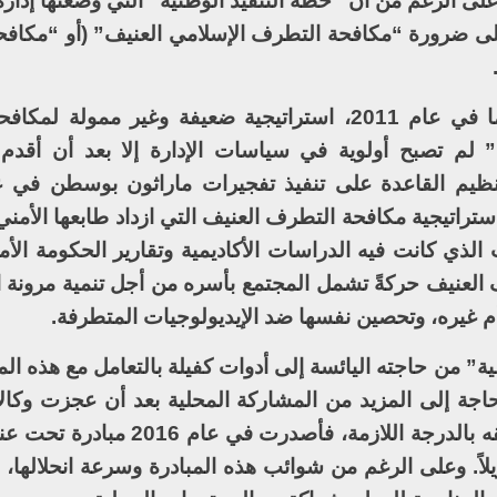
، على الرغم من أن “خطة التنفيذ الوطنية” التي وضعتها إدا
على ضرورة “مكافحة التطرف الإسلامي العنيف” (أو “مكاف
وقد أصدر البيت الأبيض خلال إدارة أوباما في عام 2011، استراتيجية ضعيفة وغير م
 لم تصبح أولوية في سياسات الإدارة إلا بعد أن أقد
تراتيجية مكافحة التطرف العنيف التي ازداد طابعها الأمن
لذي كانت فيه الدراسات الأكاديمية وتقارير الحكومة الأم
العنيف حركةً تشمل المجتمع بأسره من أجل تنمية مرونة 
أم غيره، وتحصين نفسها ضد الإيديولوجيات المتطرفة.
ة” من حاجته اليائسة إلى أدوات كفيلة بالتعامل مع هذه ا
الحاجة إلى المزيد من المشاركة المحلية بعد أن عجزت وكال
المحلية أو المنظمات المجتمعية في تحقيقه بالدرجة اللازمة، ف
لاً. وعلى الرغم من شوائب هذه المبادرة وسرعة انحلالها، إلا