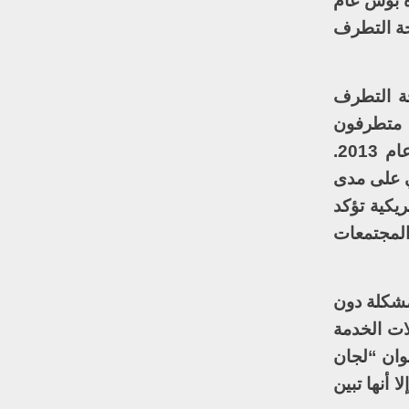
رة بوش عام
حة التطرف
مولة لمكافحة التطرف
م متطرفون
إسلاميون محليون مستلهمون من فكر تنظيم القاعدة على تنفيذ تفجيرات ماراثون بوسطن في عام 2013.
ي على مدى
ريكية تؤكد
المجتمعات
لمشكلة دون
ات الخدمة
أصدرت في عام 2016 مبادرة تحت عنوان “لجان
 أنها تبين