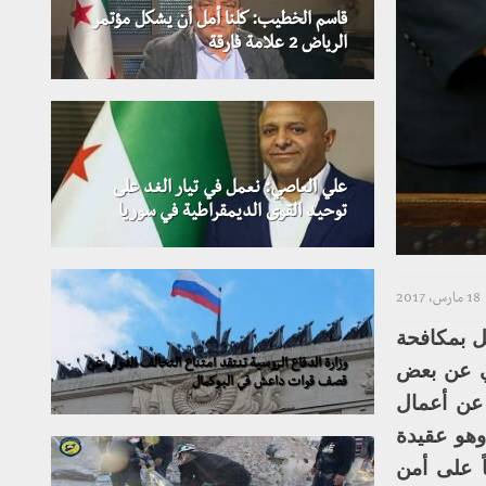
قاسم الخطيب: كلنا أمل أن يشكل مؤتمر
الرياض 2 علامة فارقة
علي العاصي: نعمل في تيار الغد على
توحيد القوى الديمقراطية في سوريا
18 مارس، 2017
ل بمكافحة
وزارة الدفاع الروسية تنتقد امتناع التحالف الدولي عن
لي عن بعض
قصف قوات داعش في البوكمال
 عن أعمال
وهو عقيدة
ً على أمن