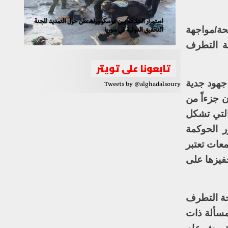
استمرار الخلاف بين موسكو وواشنطن حول التمديد للجنة
حة/مواجهة
التحقيق الدولية في سوريا
ة التطرف
تابعونا على تويتر
 جهود جدية
Tweets by @alghadalsoury
 جزءاً من
 التي تشكل
ور الحوكمة
معات تعتبر
فيزها على
فحة التطرف
مسألة ذات