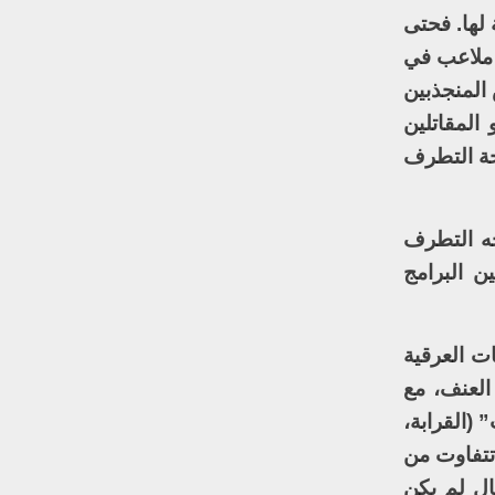
لها. فحتى
 ملاعب في
 المنجذبين
 المقاتلين
فحة التطرف
جه التطرف
ن البرامج
ات العرقية
العنف، مع
 (القرابة،
 تتفاوت من
ال لم يكن