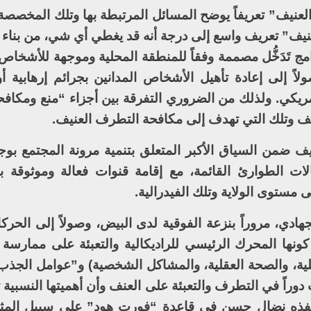
نيف” تعريفاً يوضح المسائل المرتبطة بها وتلك المخصصة 
نيف” تعريف واسع إلى درجة أنه قد يغطي أي شي، من بناء
امج تَدَخُّل مصممة وفقاً للمنطقة المحلية وموجهة للأشخاص
لاً إلى إعادة تأهيل الأشخاص المدانين بجرائم إرهابية أو
لأمريكي. ولذلك من الضروري التفرقة بين أجزاء “منع ومكا
يف وتلك التي تهدف إلى مكافحة التطرف العنيف.
ف ضمن السياق الأكبر المتعلق بتنمية مرونة المجتمع بو
ات الطوارئ القائمة، مع إقامة قنوات فعالة وموثوقة بي
ى مستوى الولاية وتلك الفيدرالية.
ادي، مروراً بنزعة الفوقية لدى البيض، وصولاً إلى الحرك
كونها المحرك الرئيسي للراديكالية والتعبئة على ممارسة 
لية، والصحة العقلية، والمشاكل الشخصية) و”عوامل الجذب”
 دوراً في التطرف والتعبئة على العنف وأن أهميتها النسبية
ي نفذه نضال حسن في قاعدة “فورت هود” على سبيل المث