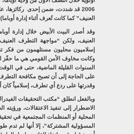
أولوية خلال النصف الأول من ولاية أوباما
2006 قد شددت، ضمن إحدى ركائزها، 
العنيف” كما كانت تُعرف أثناء إدارة أوباما).
العنيف، ولكن “مواجهة التطرف العنيف”
وكانت مخاوف الأمن القومي هي ما حفّز اس
السنوات القليلة الماضية، حتى في الوقت ا
على الحاجة إلى أن تصبح مكافحة التطرف 
وقدرتها على ردع أي تطرف، إسلامياً كان 
وبالفعل انطلق “مكتب التحقيقات الفيدرالي
الاضطرار إلى تنفيذ الاعتقالات، ورؤيته 
المسؤولية المشتركة”، إلا أنها لم تدم طوي