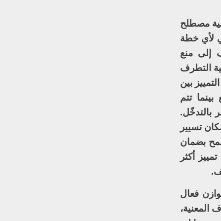
سية مصطلح
ي لأي خطة
ف إلى منع
لية التطرف
لتمييز بين
بينما تتم
بالتدخّل.
مكان تسيير
سمح بضمان
مييز أكثر
ف.
وازن فعال
 المعنية،