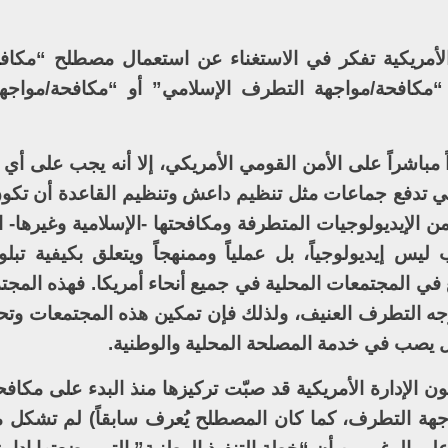
 الأمريكية تفكر في الاستغناء عن استعمال مصطلح “مكاف
“مكافحة/مواجهة التطرف الإسلامي” أو “مكافحة/مواجه
ً مباشراً على الأمن القومي الأمريكي، إلا أنه يجب على أي
لتي تدفع جماعات مثل تنظيم داعش وتنظيم القاعدة أن تكون
ن الإيديولوجيات المتطرفة ومكافحتها -الإسلامية وغيرها-
ليس إيديولوجياً، بل عملياً وممنهجاً ويتعلق بكيفية تبل
في المجتمعات المحلية في جميع أنحاء أمريكا. فهذه المجت
بوجه التطرف العنيف، ولذلك فإن تمكين هذه المجتمعات وتح
ل يصب في خدمة المصلحة المحلية والوطنية.
كون الإدارة الأمريكية قد صبّت تركيزها منذ البدء على مكا
اجهة التطرف، كما كان المصطلح يُعرف سابقاً) لم تشكل 