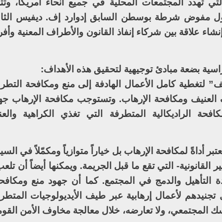
 تهدد المجتمعات المحلية في جميع أنحاء أمريكا، وتتمت
قول مفوض شرطة بوسطن السابق إدوارد إف. ديفيس الثال
اء علاقة بين شركاء إنفاذ القانون والأطراف المعنية وأفر
اسية بضعة مبادئ توجيهية لتحقيق هذه الأهداف:
” لتغطية كامل الأعمال الهادفة إلى منع ومكافحة التطر
 العنيف ومكافحة الإرهاب. وتستوجب مكافحة الإرهاب جهو
افحة الراديكالية المتطرفة التي تغذي الكراهية والع
بر أداةً لمكافحة الإرهاب بل خياراً متوازياً ومكمّلاً في الس
لقانونية- التي تقع ما قبل الجريمة. ويمكنها أيضاً أن تلعب د
ة التأهيل والدمج في المجتمع. كما أن جهود منع ومكاف
جنيدهم لأعمال إرهابية عبر طيف الأيديولوجيات المتطرفة
سك المجتمعي، ولا تعارضه، خلال معالجة مخاوف الأمن القو