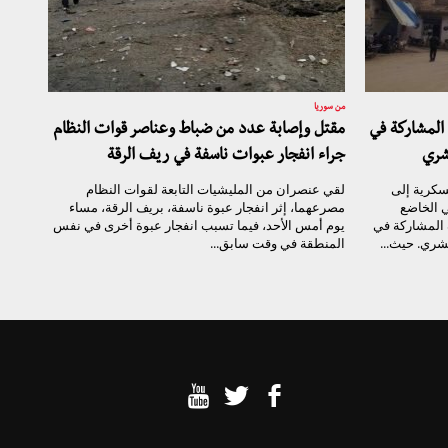
من سوريا
المشاركة في
مقتل وإصابة عدد من ضباط وعناصر قوات النظام
شري
جراء انفجار عبوات ناسفة في ريف الرقة
سكرية إلى
لقي عنصران من المليشيات التابعة لقوات النظام
 الخاضع
مصرعهما، إثر انفجار عبوة ناسفة، بريف الرقة، مساء
 المشاركة في
يوم أمس الأحد، فيما تسبب انفجار عبوة أخرى في نفس
شري. حيث...
المنطقة في وقت سابق...