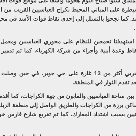
ء دمشق شنوا صباح اليوم هجوما واسعا على مواقع قوات ال
يطرة على المباني المحيط بكراج العباسيين القريب من ا
 من قوات الأسد. كما نجحوا بالتسلل إلى إحدى نقاط قوات الأسد في م
 استهدفتا تجمعين للنظام على محوري العباسيين ومعمل
ط وعدة أبنية وأجزاء من شركة الكهرباء، كما تم تدمير 
في المقابل، شن طيران نظام الأسد الحربي أكثر من 13 غارة على حي جوبر، في
د تقدم الثوار في المنطقة.
 بين ساحة العباسيين والقابون من جهة الكراجات، كما أقد
اكن برزة من الكراجات والطريق الواصل إلى منطقة الزبلط
يين بسبب اشتداد المعارك، كما تم تفريغ شارع فارس 