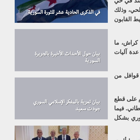
أسد في حي
لحي، وذلك
في الذكرى الحادية عشر للثورة السورية
حيط القابون
 كراش، ما
عدة آليات
بيان حول الأحداث الأخيرة بالجزيرة
السورية
 حين وصلت قوافل من
م على قطع
بيان تعزية بالمفكر الإسلامي السوري
اني. فيما
جودت سعيد
خوري بشكل