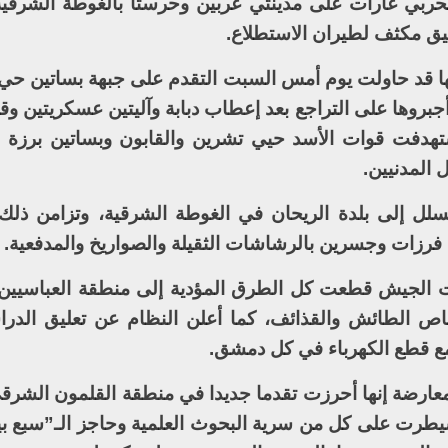
ربي غارات على مدينتي عربين وحرستا بالغوطة الشرقية
يق مكثف لطيران الاستطلاع.
ها قد حاولت يوم أمس السبت التقدم على جبهة بساتين حي
وأجبروها على التراجع بعد إعطاب دبابة وآليتين عسكريتين و
المدنيين.
تسلل إلى بلدة الريحان في الغوطة الشرقية، وتزامن ذ
ل فرزات وجسرين بالرشاشات الثقيلة والصواريخ والمدفعية.
ات الجيش قطعت كل الطرق المؤدية إلى منطقة العباسيي
ص الطائش والقذائف، كما أعلن النظام عن تعليق الدرا
مع قطع الكهرباء في كل دمشق.
معارضة إنها أحرزت تقدما جديدا في منطقة القلمون الشر
رت على كل من سرية البحوث العلمية وحاجز الـ”سبع بي