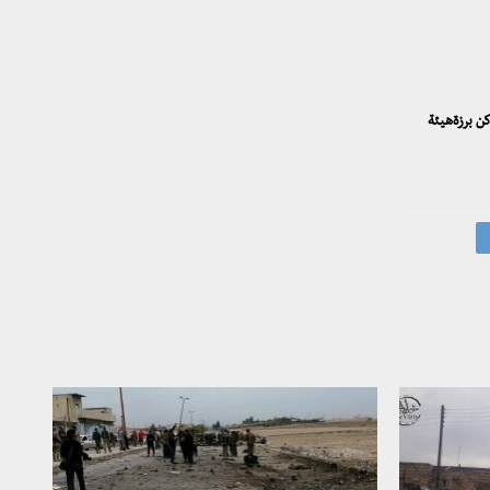
ن برزةهيئة