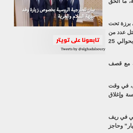
، ما ألحق
بيان للخارجية الروسية بخصوص زيارة وفد
جبهة السلام والحرية
 برزة تحت
قتل عدد من
تابعونا على تويتر
عناصر قوات الأسد وجرح آخرين. كما استهدفت قوات الأسد حيي تشرين والقابون وبساتين برزة بحوالي 25
Tweets by @alghadalsoury
لك مع قصف
ن، في وقت
سة وإغلاق
قي في ريف
ار” وحاجز