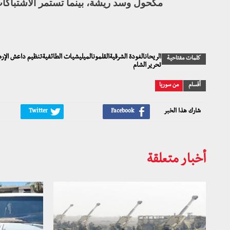
مكحول وسد ريشة، بينما تستمر الاشتباكات
الريحانالغودة الشرقيةالقلمونالميليشيات الطائفيةتنظيم داعش الإ
كلمات مفتاحية
تحرير الشام
أقسام
من سوريا
شارك هذا الخبر
أخبار متعلقة