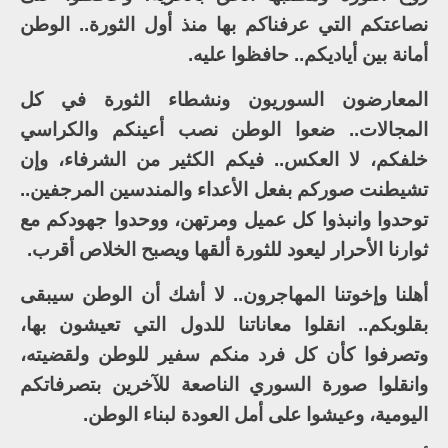
نصاعتكم التي عرفناكم بها منذ أول الثورة.. الوطن
أمانة بين أياديكم.. حافظوا عليه.
المعارضون السوريون ونشطاء الثورة في كل
المجالات.. ضعوا الوطن نصب أعينكم والكراسي
خلفكم، لا العكس.. فيكم الكثير من الشرفاء، وإن
تشيطنت صوركم بفعل الأعداء والمندسين المرجفين..
توحدوا وانبذوا كل عميل ومرتهن، ووحدوا جهودكم مع
ثوارنا الأحرار ليعود للثورة ألقها ويصبح الخلاص أقرب.
أهلنا وإخوتنا المهاجرون.. لا أشك أن الوطن سيبقى
بقلوبكم.. انقلوا معاناتنا للدول التي تعيشون بها،
وتصرفوا كأن كل فرد منكم سفير للوطن ولقضيته،
وانقلوا صورة السوري الناصعة للآخرين بتصرفاتكم
اليومية، وعيشوا على أمل العودة لبناء الوطن.