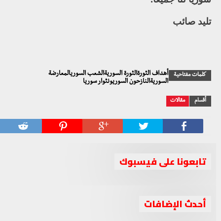
تليد صائب
أهداف الثورةالثورة السوريةالشعب السوريالمعارضة
كلمات مفتاحية
السوريةالنازحون السوريونثوار سوريا
أقسام
مقالات
تابعونا على فيسبوك
أحدث الإضافات