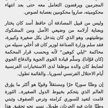
المجرمين ويرفضون التعامل معه حتى بعد انتهاء
محكوميته، صاروا محكومين بعصابة لصوص.
وليس من قبيل المصادفة أن حافظ أسد كان يختار
وبعناية أزلامه من وضيعي الأصل ومن المشكوك
بوطنيتهم، وهو الذي كان يتدخل بكل صغيرة وكبيرة،
فقد سلم وزارة الصناعة لوزير كان قد أخلي سبيله من
محاكمة “ايلي كوهين” لأنه وبحسب قرار المحكمة
(كان قوّادا)، وسلّم قيادة القوى الجوية والدفاع الجوي
لضابط كان والده موظفا لدى الاستخبارات الفرنسية
أيام الاحتلال الفرنسي لسوريا.. والقائمة تطول.
إن وطنًا سوريًا حرًا ومستقلاً وقويًا هو أكثر ما يؤرق
العالم الذي يتحكم بخيوط الدول الصغيرة.. الثورة
قامت لتعيد للسوري كرامته وترص الصفوف وتبني
وطنًا عاث فيه الجرذان طويلا.. نسير نحو تحقيق هذا