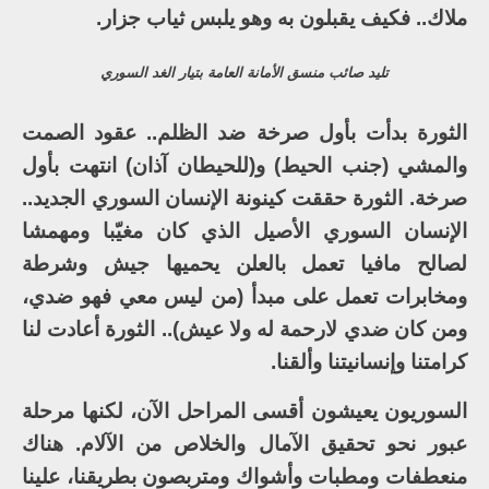
ملاك.. فكيف يقبلون به وهو يلبس ثياب جزار.
تليد صائب منسق الأمانة العامة بتيار الغد السوري
الثورة بدأت بأول صرخة ضد الظلم.. عقود الصمت
والمشي (جنب الحيط) و(للحيطان آذان) انتهت بأول
صرخة. الثورة حققت كينونة الإنسان السوري الجديد..
الإنسان السوري الأصيل الذي كان مغيّبا ومهمشا
لصالح مافيا تعمل بالعلن يحميها جيش وشرطة
ومخابرات تعمل على مبدأ (من ليس معي فهو ضدي،
ومن كان ضدي لارحمة له ولا عيش).. الثورة أعادت لنا
كرامتنا وإنسانيتنا وألقنا.
السوريون يعيشون أقسى المراحل الآن، لكنها مرحلة
عبور نحو تحقيق الآمال والخلاص من الآلام. هناك
منعطفات ومطبات وأشواك ومتربصون بطريقنا، علينا