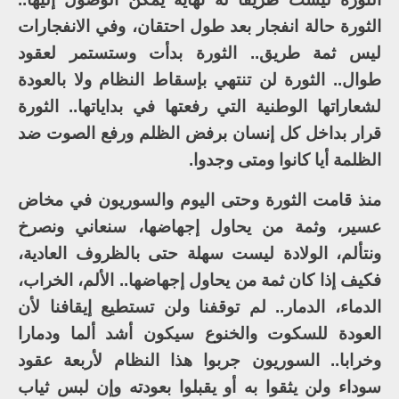
الثورة حالة انفجار بعد طول احتقان، وفي الانفجارات
ليس ثمة طريق.. الثورة بدأت وستستمر لعقود
طوال.. الثورة لن تنتهي بإسقاط النظام ولا بالعودة
لشعاراتها الوطنية التي رفعتها في بداياتها.. الثورة
قرار بداخل كل إنسان برفض الظلم ورفع الصوت ضد
الظلمة أيا كانوا ومتى وجدوا.
منذ قامت الثورة وحتى اليوم والسوريون في مخاض
عسير، وثمة من يحاول إجهاضها، سنعاني ونصرخ
ونتألم، الولادة ليست سهلة حتى بالظروف العادية،
فكيف إذا كان ثمة من يحاول إجهاضها.. الألم، الخراب،
الدماء، الدمار.. لم توقفنا ولن تستطيع إيقافنا لأن
العودة للسكوت والخنوع سيكون أشد ألما ودمارا
وخرابا.. السوريون جربوا هذا النظام لأربعة عقود
سوداء ولن يثقوا به أو يقبلوا بعودته وإن لبس ثياب