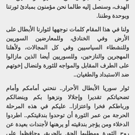
الهدف، وسنصل إليه طالما نحن مؤمنون بمبادئ ثورتنا
وبوحدة وطننا.
ولنا في هذا المقام كلمات نوجهها لثوارنا الأبطال على
الأرض وفي الخنادق، وللمعارضين السوريين
وللنشطاء السياسيين وفي كل المجالات، ولأهلنا
المهجرين والنازحين، وللسوريين أيضا الذين مازالوا
على الطرف المقابل والمواجه للثورة ولنضال إخوتهم
ضد الاستبداد والطغيان..
ثوار سوريا الأبطال الأحرار.. ننحني أمامكم وأمام
تضحياتكم تقديرا وإجلالا ونزهوا بكم وبنضالكم
ورباطكم فخرا واعتزازا.. عليكم في هذه المرحلة
الحرجة من عمر الثورة أن توحدوا بندقيتكم.. اطردوا
الدخلاء ومن يؤجر بندقيته أو يرهنها لأجندات بعيدة عن
روح الثورة ومطلبها الحق بالحرية، وحافظوا على