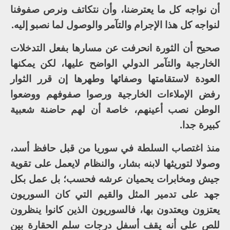
أن نواجه كل ما يعترضنا، وأن نتكاتف ونرص صفوفنا
لنواجه كل هذا الإجرام والتآمر والوصول لما نصبو إليه.
صحيح أن الثورة انحرفت عن مسارها بفعل التدخلات
الخارجية والتآمر الدولي الواضح عليها، لكن يمكنها
العودة لاستقامتها وصفائها وطهرها إن قرر الثوار
رفض الإملاءات الخارجية ورصوا صفوفهم ووضعوا
الوطن نصب أعينهم، خاصة أن لهم حاضنة شعبية
كبيرة جدا.
منذ اغتصاب السلطة في سوريا من قبل حافظ أسد،
وصولا لتوريثها لابنه بشار، والنظام لايعمل على تقوية
جيش ومخابرات يحميان عرشه فحسب؛ بل عمل بكل
جهد على تدمير المثل والقيم التي كان السوريون
يعتزون ويعتدون بها، فالسوريون الذين كانوا ينظرون
للص على أنه يقف أسفل درجات سلم الحقارة بين