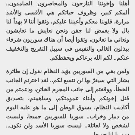
أهلنا وإخوتنا النازحون والمحاصرون الصامدون..
ألمكم كبير، وظروف حياتكم هي الأقسى والأشد
مرارة، قلوبنا معكم وأعيننا عليكم، وثقوا أننا لا يهدأ لنا
بال ولا يغمض لنا جفن ونحن نعايش ما تعايشون
ونعاني ما تعانون، وثقوا أيضا أن هناك سوريون شرفاء
يبذلون الغالي والنفيس في سبيل التفريج والتخفيف
عنكم.. لكم الله يرعاكم ويحفظكم.
ولمن بقي من السوريين يؤيد النظام نقول إن طائرة
بشار التي سيفرّ بها لن تتسع لكم.. لقد اخترتم الجانب
الخطأ، ووقفتم إلى جانب المجرم الخائن، ودعمتم من
قتل إخوتكم وأبناء عمومتكم، وساهمتم، بتصديق
أكاذيب النظام، بسوق الوطن إلى ما هو عليه اليوم
من دمار وخراب.. سوريا للسوريين جميعا، وليست
لشخص ولا لعائلة.. ليست سوريا الأسد ولن تكون..
سوريا لنا جميعا.