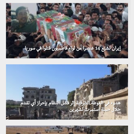
إيران تشيّع 14 عنصرا من لواء فاطميون قتلوا في سوريا
هدوء في الغوطة الشرقية إثر فشل النظام بإحراز أي تقدم
خلال حملة استمرت لشهرين