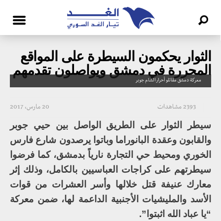
الثوار يحكمون السيطرة على المواقع
المحررة في دمشق ويواصلون تقدمهم
معركة دمشق مقاتلو أحرار الشام جوبر
2393 مشاهدات
20 مارس، 2017
سيطر الثوار على الطريق الواصل بين حيي جوبر
والقابون وعقدة البانوراما وباتوا يرصدون شارع فارس
الخوري ومحيط حي التجارة نارياً بدمشق، كما فرضوا
سيطرتهم على كراجات العباسيين بالكامل، وذلك إثر
معارك عنيفة قتل خلالها وأسر العشرات من قوات
الأسد والمليشيات الأجنبية الداعمة لها، ضمن معركة
“يا عباد الله اثبتوا”.