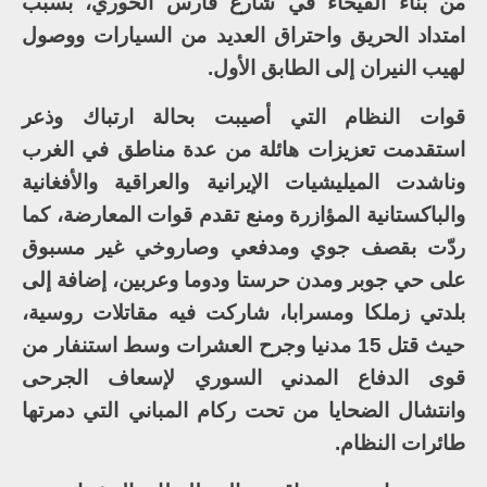
من بناء الفيحاء في شارع فارس الخوري، بسبب
امتداد الحريق واحتراق العديد من السيارات ووصول
لهيب النيران إلى الطابق الأول.
قوات النظام التي أصيبت بحالة ارتباك وذعر
استقدمت تعزيزات هائلة من عدة مناطق في الغرب
وناشدت الميليشيات الإيرانية والعراقية والأفغانية
والباكستانية المؤازرة ومنع تقدم قوات المعارضة، كما
ردّت بقصف جوي ومدفعي وصاروخي غير مسبوق
على حي جوبر ومدن حرستا ودوما وعربين، إضافة إلى
بلدتي زملكا ومسرابا، شاركت فيه مقاتلات روسية،
حيث قتل 15 مدنيا وجرح العشرات وسط استنفار من
قوى الدفاع المدني السوري لإسعاف الجرحى
وانتشال الضحايا من تحت ركام المباني التي دمرتها
طائرات النظام.