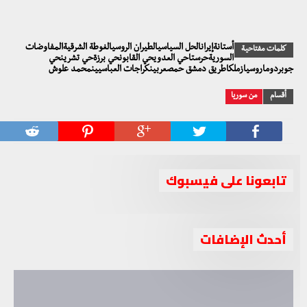
أستانةإيرانالحل السياسيالطيران الروسيالغوطة الشرقيةالمفاوضات
كلمات مفتاحية
السوريةحرستاحي العدويحي القابونحي برزةحي تشرينحي
جوبردوماروسيازملكاطريق دمشق حمصعربينكراجات العباسيينمحمد علوش
أقسام
من سوريا
تابعونا على فيسبوك
أحدث الإضافات