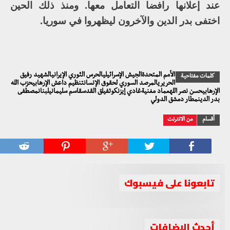
عند إعلانها رافضا التعامل معها. ومنذ ذلك الحين
اختفى بدر الدين والآخرون ليظهروا في سوريا.
الأمم المتحدةالجيش الإسرائيليالحرس الثوري الإيرانيالشهيد رفيق
كلمات مفتاحية
الحريريالمرصد السوري لحقوق الإنسانتنظيم داعش الإرهابيحزب الله
الإرهابيحسن نصر اللهعماد مغنيةغادي إيزنكوتفيلق القدسقاسم سليمانيلبنانمصطفى
بدر الدينمطار دمشق الدولي
أقسام
من الانترنت
تابعونا على فيسبوك
أحدث الإضافات