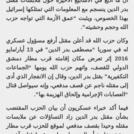
أن ما أذيع في الأسابيع الأخيرة حول ملابسات مقتل
بدر الدين ينسجم مع المعلومات التي تمتلكها إسرائيل
بهذا الخصوص، ويثبت “عمق الأزمة التي تواجه حزب
الله وحجم وحشيته”.
وكان حزب الله قد أعلن مقتل أرفع مسؤول عسكري
له في سوريا “مصطفى بدر الدين” في 13 أيار/مايو
2016 إثر تعرض مكان إقامته قرب مطار دمشق
الدولي للقصف، واتهم حزب الله يومها “الجماعات
التكفيرية” بقتل بدر الدين، وقال إن الانفجار الذي أدى
إلى مقتله ناجم عن قصف مدفعي، وإنه سيواصل قتال
“العصابات الإجرامية وإلحاق الهزيمة بها”.
فيما أكد خبراء عسكريون أن بيان الحزب المقتضب
بشأن مقتل بدر الدين زاد التساؤلات عن ملابسات
مقتله وحيدا بقصف مدفعي لموقع للحزب قرب مطار