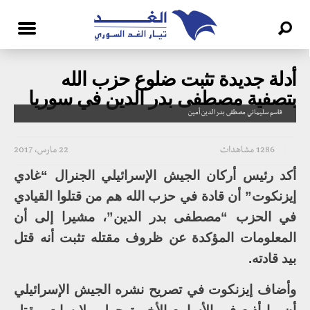
أدلة جديدة تثبت ضلوع حزب الله
بتصفية مصطفى بدر الدين في سوريا
قاسم سليماني مصطفى بدر الدين أمين
1286 مشاهدات
22 مارس، 2017
أكد رئيس أركان الجيش الإسرائيلي الجنرال “غادي
إيزنكوت” أن قادة في حزب الله هم من قتلوا القيادي
في الحزب “مصطفى بدر الدين”، مشيرا إلى أن
المعلومات المؤكدة عن ظروف مقتله تثبت أنه قتل
بيد قادته.
وأضاف إيزنكوت في تصريح نشره الجيش الإسرائيلي