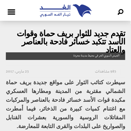
تقدم جديد للثوار بريف حماة وقوات
الأسد تتكبد خسائر فادحة بالعناصر
والعتاد
الجيش السوري الحر في محيط مدينة محردة
985 مشاهدات
23 مارس، 2017
سيطرت كتائب الثوار على مواقع جديدة بريف حماة
الشمالي مقتربة من المدينة ومطارها العسكري
مكبدة قوات الأسد خسائر فادحة بالعناصر والمركبات
مع اغتنام كميات كبيرة من الذخائر، فيما أمطرت
المقاتلات الروسية والسورية بعشرات القنابل
والصواريخ على البلدات والقرى التابعة للمعارضة.