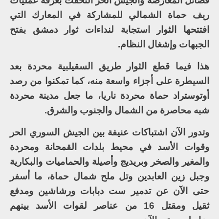
فصائل المعارضة والجيش الحر التحقت بغرفة عمليات
ريف حماة الشمالي للمشاركة في المعارك التي
افتتحها الثوار استجابة لنداءات ثوار دمشق بفتح
الجبهات وإشغال النظام.
هذا فيما قطع الثوار طريق السقيلبية محردة بعد
السيطرة على أجزاء واسعة منه، كما تمكنوا من رصد
أوتوستراد حماة محردة ناريا، ما جعل مدينة محردة
شبه محاصرة من الشمال والجنوب والشرق.
وتدور الآن اشتباكات عنيفة بين الجيش السوري الحر
وقوات الأسد في محيط بلدات القمحانة ومحردة
والمغير والصخر وبريديج وأصيلة والحماميات والبكارية
وجبل زين العابدين وتل ملح شمال حماة، ما أسفر
حتى الآن عن تدمير ست دبابات ورشاشين ومدفع
ثقيل ومقتل 16 من عناصر لقوات الأسد بينهم