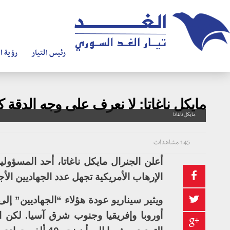
رئيس التيار
رؤية ال
مايكل ناغاتا: لا نعرف على وجه الدقة
مايكل ناغاتا
145 مشاهدات
أعلن الجنرال مايكل ناغاتا، أحد المسؤو
الإرهاب الأمريكية تجهل عدد الجهاديين الأ
ويثير سيناريو عودة هؤلاء “الجهاديين” إل
أوروبا وإفريقيا وجنوب شرق آسيا. لكن ال