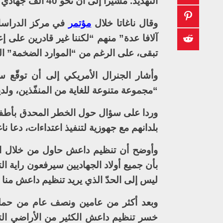
التهديد. مشيرا إلى أن نحو 40 ألف جهادي أجنبي انضموا إلى تنظيم داعش في سوريا والعراق منذ ظهوره.
وقال ناغاتا خلال
مؤتمر
في مركز الدراسات 
آلافا عدة” منهم “لكننا غير قادرين على إ
تبقى، على الرغم من “الموارد الضخمة” ال
وأشار الجنرال الأمريكي إلى أن توقّ
“مجموعة متنوعة للغاية من المنفّذين، ولد
وردا على سؤال حول الخطر المحدق بأطفال
بلدانهم مع جهوزية لتنفيذ اعتداءات، دعا نا
وأوضح أن تنظيم داعش حاول من خلال ال
بأن جميع أولاد الجهاديين سيرفعون راية ا
ليس إلى الحدّ الذي يريد تنظيم داعش منا 
وبعد أكثر من عامين ونصف عام من حملة ع
خسر تنظيم داعش الكثير من الأراضي الت