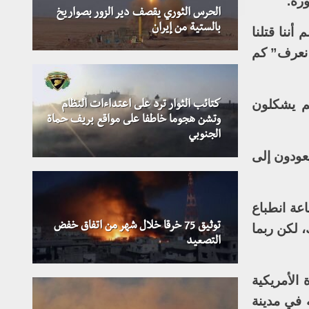
الحرس الثوري يقصف دير الزور بصواريخ
بالستية من إيران
أننا قتلنا
ا نعرف” كم
م يشكلون
كتائب الثوار ترد على اعتداءات النظام
وتشن هجوما خاطفا على مواقع بريف حماة
الجنوبي
عودون إلى
عة انطباع
توثيق 75 خرقا خلال شهر من اتفاق خفض
، لكن ربما
التصعيد
الأمريكية
 في مدينة