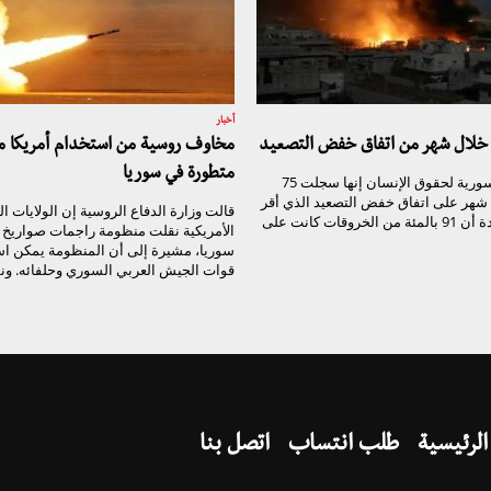
أخبار
مخاوف روسية من استخدام أمريكا م
متطورة في سوريا
قالت الشبكة السورية لحقوق الإنسان إنها سجلت 75
 شهر على اتفاق خفض التصعيد الذي أقر
قالت وزارة الدفاع الروسية إن الولايات ا
في أستانة، مؤكدة أن 91 بالمئة من الخروقات كانت على
الأمريكية نقلت منظومة راجمات صواريخ 
سوريا، مشيرة إلى أن المنظومة يمكن اس
قوات الجيش العربي السوري وحلفائه. ونقل
الرئيسية
طلب انتساب
اتصل بنا