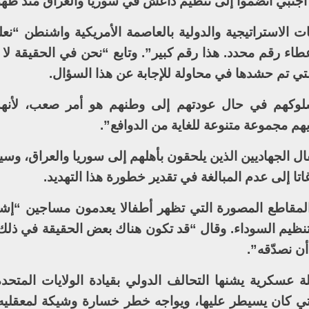
الاستراتيجية والدولية بالعاصمة الأمريكية واشنطن “نعلم 
عطاء رقم محدد. هذا رقم كبير”. وتابع “نحن في الحقيقة ل
تي تم حشدها في محاولة للإجابة عن هذا السؤال.
ع سلوكهم في حال عودتهم إلى وطنهم هو أمر صعب، لأنه
يهم مجموعة متنوعة للغاية من الدوافع”.
 الجهاديين الذين يلحقون بأهلهم إلى سوريا والعراق، وسي
غاتا إلى عدم المبالغة في تقدير خطورة هذا التهديد.
مقاطع المصورة التي تظهر أطفالا يعدمون مساجين “إشا
لتنظيم السوداء. وقال “قد تكون هناك بعض الحقيقة في ذلك
أن نصدّقه”.
سكرية يشنها التحالف الدولي بقيادة الولايات المتحدة 
ي كان يسيطر عليها، ويواجه خطر خسارة وشيكة لمعقليه