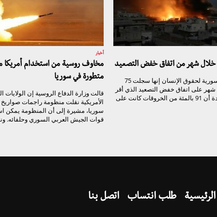
أخبار
مخاوف روسية من استخدام أمريكا م
متطورة في سوريا
قالت الشبكة السورية لحقوق الإنسان إنها سجلت 75
 شهر على اتفاق خفض التصعيد الذي أقر
قالت وزارة الدفاع الروسية إن الولايات ا
في أستانة، مؤكدة أن 91 بالمئة من الخروقات كانت على
الأمريكية نقلت منظومة راجمات صواريخ 
سوريا، مشيرة إلى أن المنظومة يمكن اس
قوات الجيش العربي السوري وحلفائه. ونقل
الرئيسية
طلب انتساب
اتصل بنا