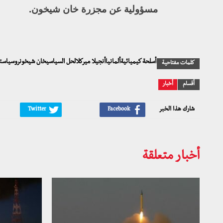
مسؤولية عن مجزرة خان شيخون.
أسلحة كيميائيةألمانياأنجيلا ميركلالحل السياسيخان شيخونروسياست
كلمات مفتاحية
أقسام
أخبار
شارك هذا الخبر
أخبار متعلقة