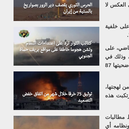
 العكس لا
الحرس الثوري يقصف دير الزور بصواريخ
بالستية من إيران
على خلفية
كتائب الثوار ترد على اعتداءات النظام
لماضي، على
وتشن هجوما خاطفا على مواقع بريف حماة
، وذلك في
الجنوبي
إشارة للهجوم الكيميائي الذي استهدف مدينة خان شيخون بريف إدلب وأسفر عن مجزرة مروعة راح ضحيتها 87
من لهجتها،
توثيق 75 خرقا خلال شهر من اتفاق خفض
تكبت هذه
التصعيد
ط مطالبات
نظامه أي