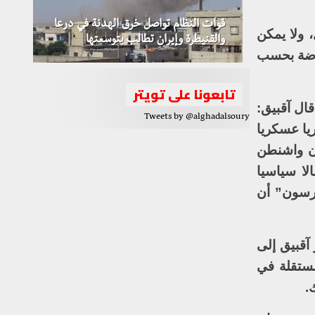
قوات النظام تواصل خرق الهدنة في درعا
 ولا يمكن
والقنيطرة وإيران تطالب بتوسعتها
ارضة بحسب
تابعونا على تويتر
قال آقبيق:
Tweets by @alghadalsoury
يا عسكريا
، ولو أن واشنطن
لا سياسيا
لرسون” أن
آقبيق إلى
ستقلة في
.