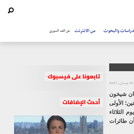
دراسات والبحوث
من الانترنت
عن الغد السوري
تابعونا على فيسبوك
16 نيسان، 2017
خان شيخون
أحدث الإضافات
ين؛ الأولى
 الثلاثاء
وأن طائرات