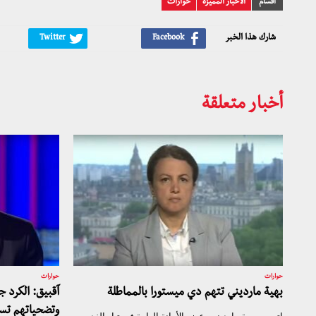
أقسام
الأخبار المميزة
حوارات
شارك هذا الخبر
أخبار متعلقة
حوارات
حوارات
بهية مارديني تتهم دي ميستورا بالمماطلة
آقبيق: الكرد 
وتضحياتهم تس
اتهمت بهية مارديني، عضو الأمانة العامة في تيار الغد