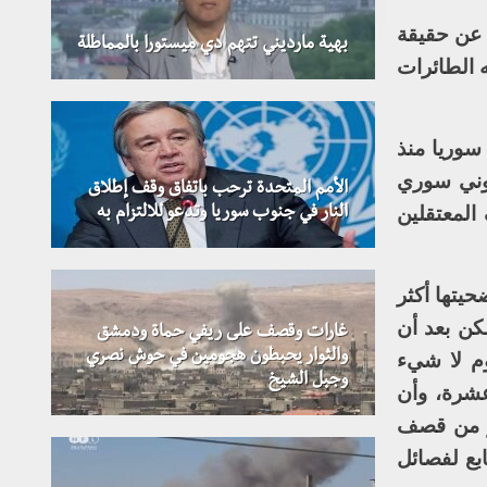
ة عن حقيقة
بهية مارديني تتهم دي ميستورا بالمماطلة
 الطائرات
سوريا منذ
يوني سوري
الأمم المتحدة ترحب باتفاق وقف إطلاق
المعتقلين
النار في جنوب سوريا وتدعو للالتزام به
ة الغوطة الشرقية عام 2013 والتي راح ضحيتها أكثر
لكن بعد أن
غارات وقصف على ريفي حماة ودمشق
والثوار يحبطون هجومين في حوش نصري
وم لا شيء
وجبل الشيخ
عشرة، وأن
و من قصف
بع لفصائل