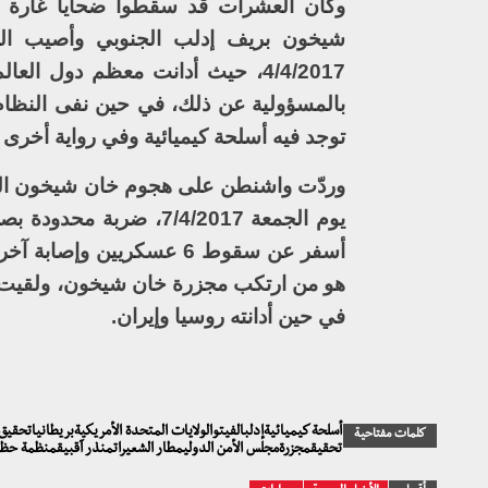
وكان العشرات قد سقطوا ضحايا غارة بغ
شيخون بريف إدلب الجنوبي وأصيب المئا
4/4/2017، حيث أدانت معظم دول ا
بالمسؤولية عن ذلك، في حين نفى النظام
توجد فيه أسلحة كيميائية وفي رواية أخرى ق
وردّت واشنطن على هجوم خان شيخون الكيم
يوم الجمعة 7/4/2017،
أسفر عن سقوط 6 عسكريين 
هو من ارتكب مجزرة خان شيخون، ولقيت ال
في حين أدانته روسيا وإيران.
أسلحة كيميائيةإدلبالفيتوالولايات المتحدة الأمريكيةبريطانياتحق
كلمات مفتاحية
تحقيقمجزرةمجلس الأمن الدوليمطار الشعيراتمنذر آقبيقمنظمة حظر ا