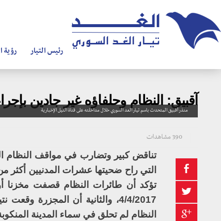
رئيس التيار
رؤية ال
آقبيق: النظام وحلفاؤه غير جادين بإ
منذر آقبيق المتحدث باسم تيار الغد السوري خلال مداخلته على قناة النيل الإخبارية
390 مشاهدات
تناقض كبير وتضارب في مواقف النظام ال
التي راح ضحيتها عشرات المدنيين أكثر من 
تؤكد أن طائرات النظام قصفت مخزنا أو م
4/4/2017، والثانية أن المجزرة 
النظام لم تحلق في سماء المدينة المنكوبة