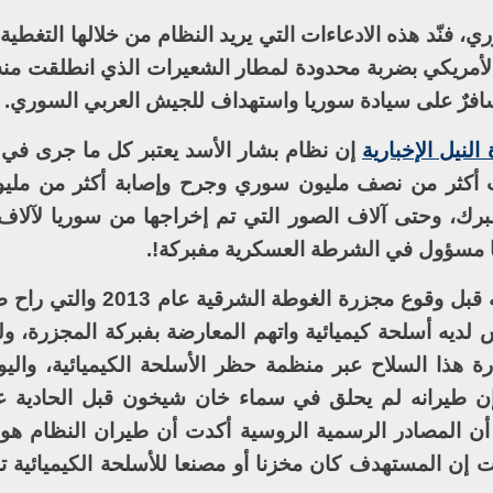
ي، فنّد هذه الادعاءات التي يريد النظام من خلالها التغطي
 الأمريكي بضربة محدودة لمطار الشعيرات الذي انطلقت منه
افرٌ على سيادة سوريا واستهداف للجيش العربي السوري.
 النيل الإخبارية
إن نظام بشار الأسد يعتبر كل ما جرى في 
وأن موت أكثر من نصف مليون سوري وجرح وإصابة أكثر من مل
، وحتى آلاف الصور التي تم إخراجها من سوريا لآلاف 
ا مسؤول في الشرطة العسكرية مفبركة!.
ونوّه المتحدث باسم تيار الغد السوري بأنه قبل وقوع مجزر
 ليس لديه أسلحة كيميائية واتهم المعارضة بفبركة المجزرة، و
ة هذا السلاح عبر منظمة حظر الأسلحة الكيميائية، والي
 إن طيرانه لم يحلق في سماء خان شيخون قبل الحادية 
أن المصادر الرسمية الروسية أكدت أن طيران النظام ه
 إن المستهدف كان مخزنا أو مصنعا للأسلحة الكيميائية تا