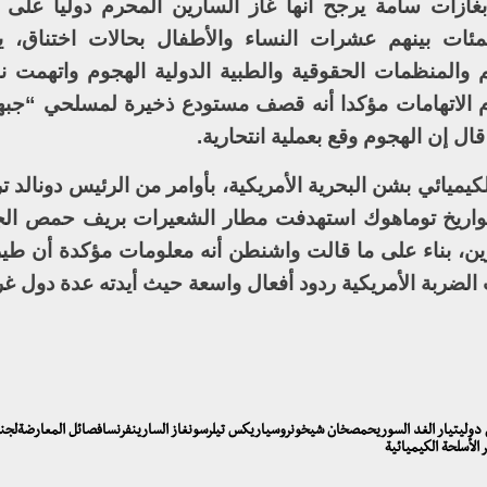
ازات سامة يرجح أنها غاز السارين المحرم دوليا على 
ت بينهم عشرات النساء والأطفال بحالات اختناق، يوم
لعالم والمنظمات الحقوقية والطبية الدولية الهجوم واتهمت 
 الاتهامات مؤكدا أنه قصف مستودع ذخيرة لمسلحي “جبه
ال إن الهجوم وقع بعملية انتحارية.
يائي بشن البحرية الأمريكية، بأوامر من الرئيس دونالد ت
 ضربة محدودة بصواريخ توماهوك استهدفت مطار الشعيرات بريف حمص ا
وإصابة آخرين، بناء على ما قالت واشنطن أنه معلومات مؤكدة أن ط
ضربة الأمريكية ردود أفعال واسعة حيث أيدته عدة دول غرب
يق دوليتيار الغد السوريحمصخان شيخونروسياريكس تيلرسونغاز السارينفرنسافصائل المعارضةلجن
لأسلحة الكيميائية