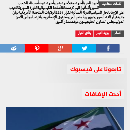
أحمد الجرباأحمد جقلأحمد شبيبأحمد عوضأصدقاء الشعب
كلمات مفتاحية
السوريألمانياإقليم كردستانالأسلحة الكيميائيةالثورة السوريةالحرب
على الإرهابالحل السياسيالدولة المدنيةالقرار 2254الولايات المتحدة الأمريكيةبيان
جنيفتيار الغد السوريجمهورية مصر العربيةحقوق الإنسانروسيافرنسامجلس الأمن
الدوليمجلس التعاون الخليجيمزن مرشدمنذر آقبيق
أقسام
رؤية التيار
وثائق التيار
تابعونا على فيسبوك
أحدث الإضافات