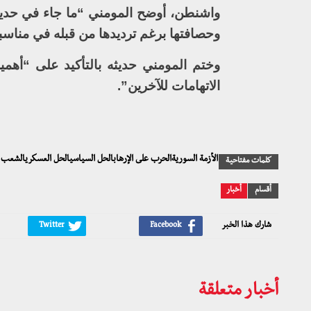
واشنطن، أوضح المومني “ما جاء في حديث
وحصافتها برغم ترديدها من قبله في مناسبا
وختم المومني حديثه بالتأكيد على “أهمي
الاتهامات للآخرين”.
الأزمة السوريةالحرب على الإرهابالحل السياسيالحل العسكريالشعب 
كلمات مفتاحية
أقسام
أخبار
شارك هذا الخبر
أخبار متعلقة