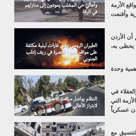
قع الأزمة
وأهالي حي المشلب يعودون إلى منازلهم
في الرقة
ية وأقنعت
 أن الأردن
ي يحظى به،
الطيران الروسي يشن غارات ليلية مكثفة
على مواقع لجبهة النصرة في ريف إدلب
الجنوبي
أهمية وحدة
لعقلاء في
النظام يواصل سياسة الاعتقال في درعا
أزمة التي
لابتزاز الأهالي
دن عسكرياً
تنسيق مع