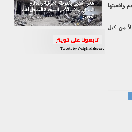
هدوء نسبي بالغوطة الشرقية والدفاع
 واقعيتها
المدني يناشد الأمم المتحدة التدخل لفك
الحصار
اً من كيل
تابعونا على تويتر
Tweets by @alghadalsoury