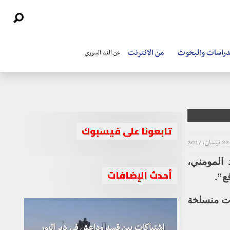
دراسات والبحوث
من الانترنت
عن الغد السوري
تابعونا على فيسبوك
22 نيسان، 2017
 المومني،
أحدث الإضافات
ع”.
ءات منسلخة
اشتباكات بين قسد وداعش في دير الزور