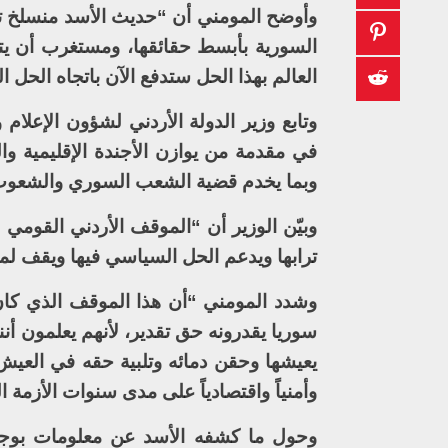
وأوضح المومني أن “حديث الأسد منسلخ تما
السورية بأبسط حقائقها، ومستغرب أن يتم
العالم بهذا الحل ستدفع الآن باتجاه الحل 
وتابع وزير الدولة الأردني لشؤون الإعلام
في مقدمة من يوازن الأجندة الإقليمية وال
وبما يخدم قضية الشعب السوري والشعوب 
وبيّن الوزير أن “الموقف الأردني القومي و
ترابها ويدعم الحل السياسي فيها ويقف لمح
وشدد المومني “أن هذا الموقف الذي كان و
سوريا يقدرونه حق تقدير، لأنهم يعلمون أ
يعيشها وحقن دمائه وتلبية حقه في العيش ف
وأمنياً واقتصادياً على مدى سنوات الأزمة ا
وحول ما كشفه الأسد عن معلومات بوجو