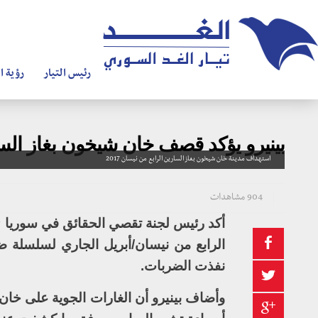
رئيس التيار
رؤية ال
بينيرو يؤكد قصف خان شيخون بغاز الس
استهداف مدينة خان شيخون بغاز السارين الرابع من نيسان 2017
904 مشاهدات
أكد رئيس لجنة تقصي الحقائق في سوريا “
الرابع من نيسان/أبريل الجاري لسلسلة ض
نفذت الضربات.
وأضاف بينيرو أن الغارات الجوية على خان