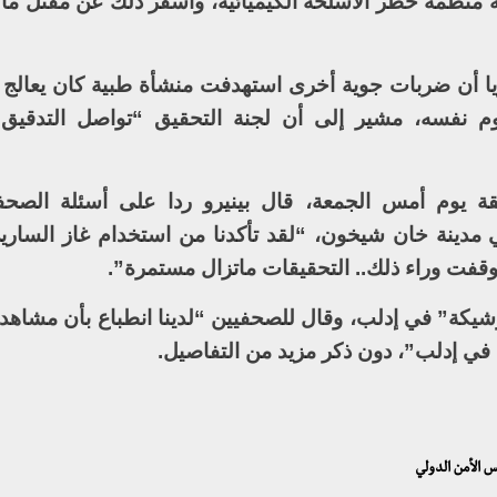
 منظمة حظر الأسلحة الكيميائية، وأسفر ذلك عن مقتل ما 
 أن ضربات جوية أخرى استهدفت منشأة طبية كان يعالج ف
م نفسه، مشير إلى أن لجنة التحقيق “تواصل التدقيق
ة يوم أمس الجمعة، قال بينيرو ردا على أسئلة الصحف
ي مدينة خان شيخون، “لقد تأكدنا من استخدام غاز السار
 وقفت وراء ذلك.. التحقيقات ماتزال مستمرة”.
يكة” في إدلب، وقال للصحفيين “لدينا انطباع بأن مشاهد 
 في إدلب”، دون ذكر مزيد من التفاصيل.
س الأمن الدولي