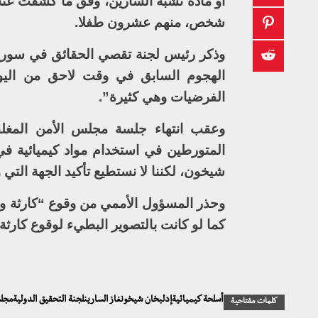
أو مادة تشبه السارين، وفق ما كشفت عنه
شخص، منهم عشرون طفلا.
وذكر رئيس لجنة تقصي الحقائق في سوريا
الهجوم السابق في وقت لاحق من اليو
الفرضيات وهي كثيرة”.
وعقب انتهاء جلسة مجلس الأمن المغلق
المتورطين في استخدام مواد كيميائية ف
شيخون، لكننا لا نستطيع تأكيد الجهة التي
وحذر المسؤول الأممي من وقوع “كارثة وش
كما لو كانت بالتصوير البطيء لوقوع كارثة
أسلحة كيميائيةإدلبخان شيخونغاز السارينلجنة التحقيق الدوليةمجل
كلمات مفتاحية