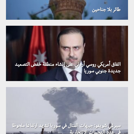
طائر بلا جناحين
اتفاق أمريكي روسي أردني على إنشاء منطقة خفض التصعيد
جديدة جنوبي سوريا
سيرغي شويغو: جبهات القتال في سوريا تشهد ارتفاعا ملحوظا
الجندرمة التركية تقتل ثلاثة سوريين حاولوا التسلل عبر
في عدد الهجمات الانتحارية