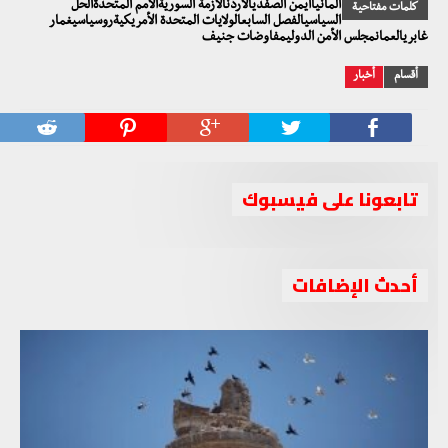
ألمانياأيمن الصفديالأردنالأزمة السوريةالأمم المتحدةالحل
كلمات مفتاحية
السياسيالفصل السابعالولايات المتحدة الأمريكيةروسياسيغمار
غابريالعمانمجلس الأمن الدوليمفاوضات جنيف
أقسام
أخبار
تابعونا على فيسبوك
أحدث الإضافات