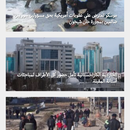
موسكو تعترض على عقوبات أمريكية بحق مسؤولين سوريين
ضالعين بمجزرة خان شيخون
الخارجية الكازاخستانية تأمل حضور كل الأطراف لمباحثات
أستانة المقبلة