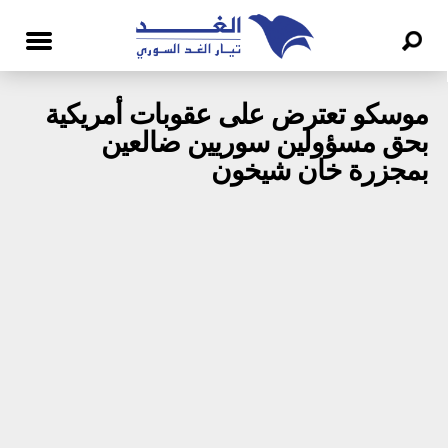
موسكو تعترض على عقوبات أمريكية
بحق مسؤولين سوريين ضالعين
بمجزرة خان شيخون