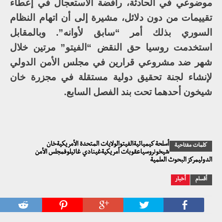
موضوعي في الحادثة، رافضة الاستعجال في إعطاء
تقييمات من دون دلائل، مشيرة إلى أن اتهام النظام
السوري بذلك أمر “سابق لأوانه”. وبالمقابل
استخدمت روسيا حق النقض “الفيتو” مرتين خلال
شهر ضد مشروعي قرارين في مجلس الأمن الدولي
لإنشاء لجنة تحقيق دولية مستقلة في مجزرة خان
شيخون أحدهما تحت بند الفصل السابع.
أسلحة كيميائيةالفيتوالولايات المتحدة الأمريكيةخان
كلمات مفتاحية
شيخونروسياعقوبات أمريكيةغينادي غاتيلوفمجلس الأمن
الدوليمركز البحوث العلمية
أقسام
أخبار