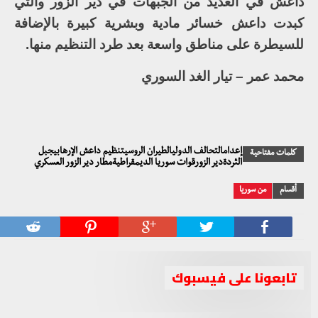
داعش في العديد من الجبهات في دير الزور والتي
كبدت داعش خسائر مادية وبشرية كبيرة بالإضافة
للسيطرة على مناطق واسعة بعد طرد التنظيم منها.
محمد عمر – تيار الغد السوري
إعدامالتحالف الدوليالطيران الروسيتنظيم داعش الإرهابيجبل
كلمات مفتاحية
الثردةدير الزورقوات سوريا الديمقراطيةمطار دير الزور العسكري
أقسام
من سوريا
تابعونا على فيسبوك