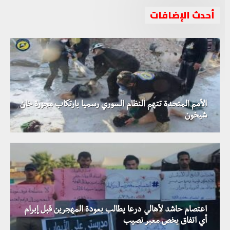
أحدث الإضافات
الأمم المتحدة تتهم النظام السوري رسميا بارتكاب مجزرة خان
شيخون
اعتصام حاشد لأهالي درعا يطالب بعودة المهجرين قبل إبرام
أي اتفاق يخص معبر نصيب