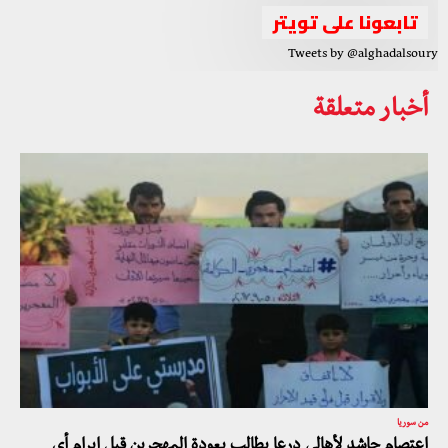
تابعونا على تويتر
Tweets by @alghadalsoury
أخبار متعلقة
من سوريا
اعتصام حاشد لأهالي درعا يطالب بعودة المهجرين قبل إبرام أي