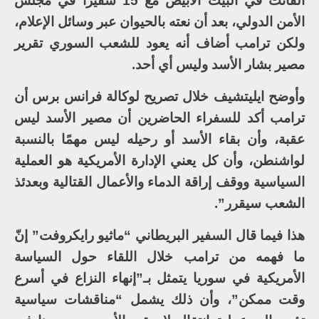
الفائت في البيت الابيض مع 15 سفيرًا في مجلس
الأمن الدولي، بعد أن نعته بالحيوان عبر وسائل الإعلام،
ولكن ترامب أضاف أنه يعود للشعب السوري تقرير
مصير بشار الأسد وليس أي أحد.
وأوضح ايليتشيف خلال تصريح لوكالة فرانس برس أن
ترامب أكد للسفراء الحاضرين أن مصير الأسد ليس
عقبة، وأن بقاء الأسد أو رحيله ليس مهمًا بالنسبة
لواشنطن، وأن كل يعني الإدارة الأمريكية هو العملية
السياسية ووقف إراقة الدماء والأعمال القتالية وبعدئذ
الشعب سيقرر”.
هذا فيما قال السفير البريطاني “ماثيو رايكروفت” إنّ
ما فهمه من ترامب خلال اللقاء حول السياسة
الأمريكية في سوريا يتمثل بـ”إنهاء النزاع في أسرع
وقت ممكن”، وأن ذلك يشمل “مناقشات سياسية